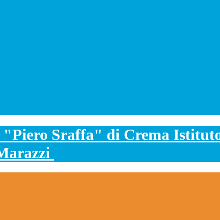
Istitut
. Marazzi