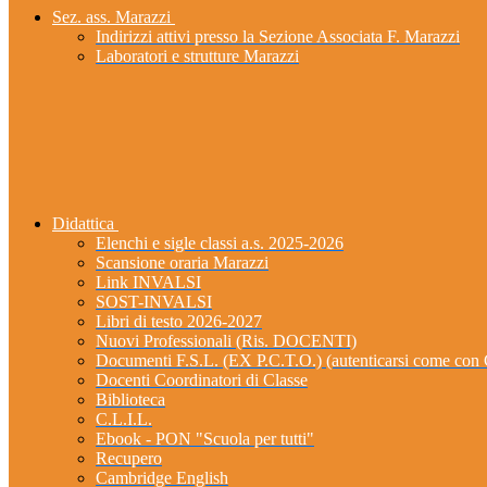
Sez. ass. Marazzi
Indirizzi attivi presso la Sezione Associata F. Marazzi
Laboratori e strutture Marazzi
Didattica
Elenchi e sigle classi a.s. 2025-2026
Scansione oraria Marazzi
Link INVALSI
SOST-INVALSI
Libri di testo 2026-2027
Nuovi Professionali (Ris. DOCENTI)
Documenti F.S.L. (EX P.C.T.O.) (autenticarsi come 
Docenti Coordinatori di Classe
Biblioteca
C.L.I.L.
Ebook - PON "Scuola per tutti"
Recupero
Cambridge English