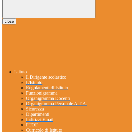
close
Istituto
Il Dirigente scolastico
L'Istituto
Regolamenti di Istituto
Funzionigramma
Organigramma Docenti
Organigramma Personale A.T.A.
Sicurezza
Dipartimenti
Indirizzi Email
PTOF
Curricolo di Istituto