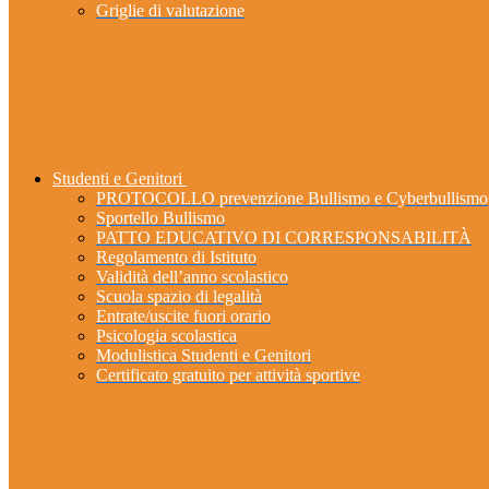
Griglie di valutazione
Studenti e Genitori
PROTOCOLLO prevenzione Bullismo e Cyberbullismo
Sportello Bullismo
PATTO EDUCATIVO DI CORRESPONSABILITÀ
Regolamento di Istituto
Validità dell’anno scolastico
Scuola spazio di legalità
Entrate/uscite fuori orario
Psicologia scolastica
Modulistica Studenti e Genitori
Certificato gratuito per attività sportive