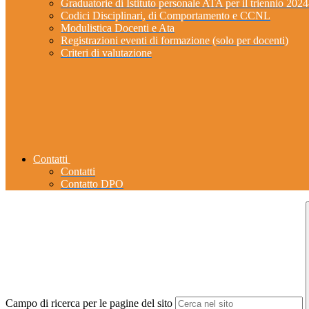
Graduatorie di Istituto personale ATA per il triennio 202
Codici Disciplinari, di Comportamento e CCNL
Modulistica Docenti e Ata
Registrazioni eventi di formazione (solo per docenti)
Criteri di valutazione
Contatti
Contatti
Contatto DPO
Campo di ricerca per le pagine del sito