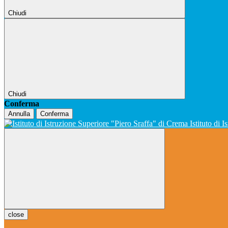
Chiudi
Chiudi
Conferma
Annulla
Conferma
Istituto di 
close