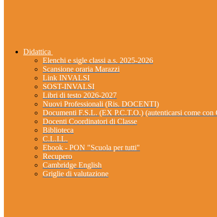
Didattica
Elenchi e sigle classi a.s. 2025-2026
Scansione oraria Marazzi
Link INVALSI
SOST-INVALSI
Libri di testo 2026-2027
Nuovi Professionali (Ris. DOCENTI)
Documenti F.S.L. (EX P.C.T.O.) (autenticarsi come 
Docenti Coordinatori di Classe
Biblioteca
C.L.I.L.
Ebook - PON "Scuola per tutti"
Recupero
Cambridge English
Griglie di valutazione