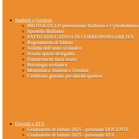
Studenti e Genitori
PROTOCOLLO prevenzione Bullismo e Cyberbullismo
Sportello Bullismo
PATTO EDUCATIVO DI CORRESPONSABILITÀ
Regolamento di Istituto
Validità dell’anno scolastico
Scuola spazio di legalità
Entrate/uscite fuori orario
Psicologia scolastica
Modulistica Studenti e Genitori
Certificato gratuito per attività sportive
Docenti e ATA
Graduatorie di Istituto 2025 - personale DOCENTE
Graduatorie di Istituto 2025 - personale ATA