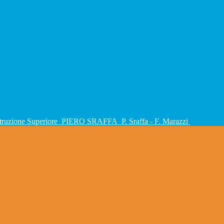
Istruzione Superiore
PIERO SRAFFA
P. Sraffa - F. Marazzi