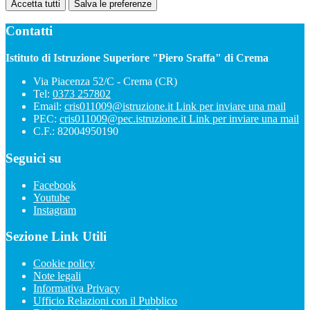
Accetta tutti
Salva le preferenze
Contatti
Istituto di Istruzione Superiore "Piero Sraffa" di Crema
Via Piacenza 52/C - Crema (CR)
Tel:
0373 257802
Email:
cris011009@istruzione.it
Link per inviare una mail
PEC:
cris011009@pec.istruzione.it
Link per inviare una mail
C.F.: 82004950190
Seguici su
Facebook
Youtube
Instagram
Sezione Link Utili
Cookie policy
Note legali
Informativa Privacy
Ufficio Relazioni con il Pubblico