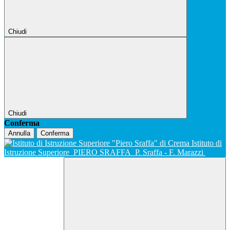
Chiudi
Chiudi
Conferma
Annulla
Conferma
Istituto di
Istruzione Superiore
PIERO SRAFFA
P. Sraffa - F. Marazzi