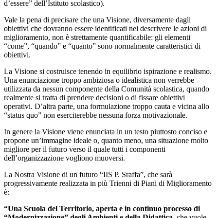
d’essere” dell’Istituto scolastico).
Vale la pena di precisare che una Visione, diversamente dagli
obiettivi che dovranno essere identificati nel descrivere le azioni di
miglioramento, non è strettamente quantificabile: gli elementi
“come”, “quando” e “quanto” sono normalmente caratteristici di
obiettivi.
La Visione si costruisce tenendo in equilibrio ispirazione e realismo.
Una enunciazione troppo ambiziosa o idealistica non verrebbe
utilizzata da nessun componente della Comunità scolastica, quando
realmente si tratta di prendere decisioni o di fissare obiettivi
operativi. D’altra parte, una formulazione troppo cauta e vicina allo
“status quo” non eserciterebbe nessuna forza motivazionale.
In genere la Visione viene enunciata in un testo piuttosto conciso e
propone un’immagine ideale o, quanto meno, una situazione molto
migliore per il futuro verso il quale tutti i componenti
dell’organizzazione vogliono muoversi.
La Nostra Visione di un futuro “IIS P. Sraffa”, che sarà
progressivamente realizzata in più Trienni di Piani di Miglioramento
è:
“Una Scuola del Territorio, aperta e in continuo processo di
“Modernizzazione” degli Ambienti e della Didattica
, che vuole