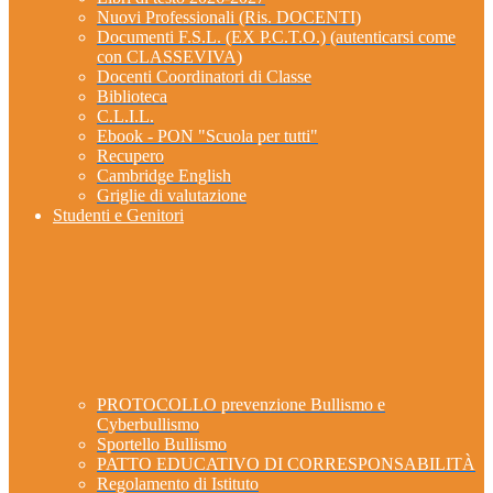
Nuovi Professionali (Ris. DOCENTI)
Documenti F.S.L. (EX P.C.T.O.) (autenticarsi come
con CLASSEVIVA)
Docenti Coordinatori di Classe
Biblioteca
C.L.I.L.
Ebook - PON "Scuola per tutti"
Recupero
Cambridge English
Griglie di valutazione
Studenti e Genitori
PROTOCOLLO prevenzione Bullismo e
Cyberbullismo
Sportello Bullismo
PATTO EDUCATIVO DI CORRESPONSABILITÀ
Regolamento di Istituto