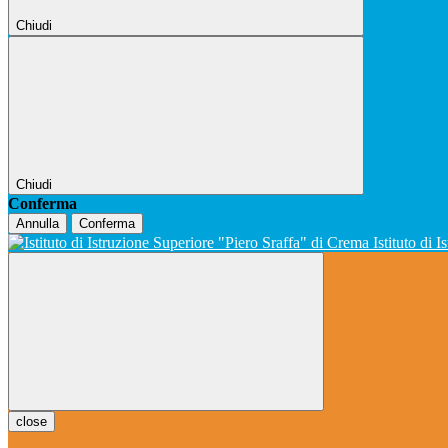
Chiudi
Chiudi
Conferma
Annulla
Conferma
Istituto di 
close