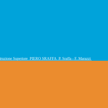
Istruzione Superiore
PIERO SRAFFA
P. Sraffa - F. Marazzi