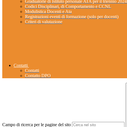
Graduatorie di Istituto personale ATA per il triennio 202
Codici Disciplinari, di Comportamento e CCNL
Modulistica Docenti e Ata
Registrazioni eventi di formazione (solo per docenti)
Criteri di valutazione
Contatti
Contatti
Contatto DPO
Campo di ricerca per le pagine del sito