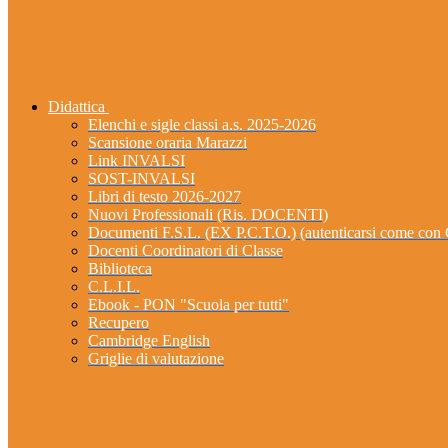
Didattica
Elenchi e sigle classi a.s. 2025-2026
Scansione oraria Marazzi
Link INVALSI
SOST-INVALSI
Libri di testo 2026-2027
Nuovi Professionali (Ris. DOCENTI)
Documenti F.S.L. (EX P.C.T.O.) (autenticarsi come 
Docenti Coordinatori di Classe
Biblioteca
C.L.I.L.
Ebook - PON "Scuola per tutti"
Recupero
Cambridge English
Griglie di valutazione