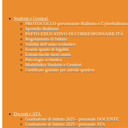
Studenti e Genitori
PROTOCOLLO prevenzione Bullismo e Cyberbullismo
Sportello Bullismo
PATTO EDUCATIVO DI CORRESPONSABILITÀ
Regolamento di Istituto
Validità dell’anno scolastico
Scuola spazio di legalità
Entrate/uscite fuori orario
Psicologia scolastica
Modulistica Studenti e Genitori
Certificato gratuito per attività sportive
Docenti e ATA
Graduatorie di Istituto 2025 - personale DOCENTE
Graduatorie di Istituto 2025 - personale ATA