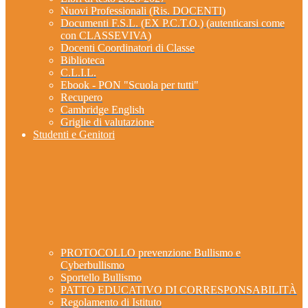
Nuovi Professionali (Ris. DOCENTI)
Documenti F.S.L. (EX P.C.T.O.) (autenticarsi come
con CLASSEVIVA)
Docenti Coordinatori di Classe
Biblioteca
C.L.I.L.
Ebook - PON "Scuola per tutti"
Recupero
Cambridge English
Griglie di valutazione
Studenti e Genitori
PROTOCOLLO prevenzione Bullismo e
Cyberbullismo
Sportello Bullismo
PATTO EDUCATIVO DI CORRESPONSABILITÀ
Regolamento di Istituto