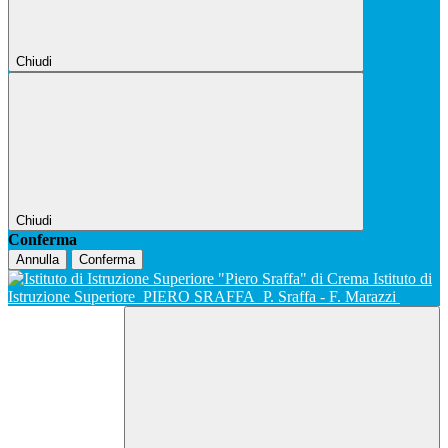
Chiudi
Chiudi
Conferma
Annulla
Conferma
Istituto di
Istruzione Superiore
PIERO SRAFFA
P. Sraffa - F. Marazzi