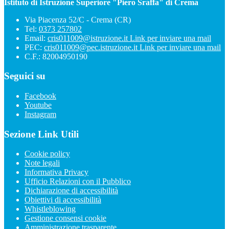
Istituto di Istruzione Superiore "Piero Sraffa" di Crema
Via Piacenza 52/C - Crema (CR)
Tel:
0373 257802
Email:
cris011009@istruzione.it
Link per inviare una mail
PEC:
cris011009@pec.istruzione.it
Link per inviare una mail
C.F.: 82004950190
Seguici su
Facebook
Youtube
Instagram
Sezione Link Utili
Cookie policy
Note legali
Informativa Privacy
Ufficio Relazioni con il Pubblico
Dichiarazione di accessibilità
Obiettivi di accessibilità
Whistleblowing
Gestione consensi cookie
Amministrazione trasparente