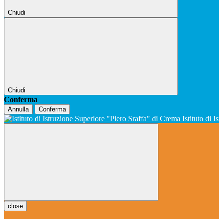
Chiudi
Chiudi
Conferma
Annulla
Conferma
Istituto di 
close