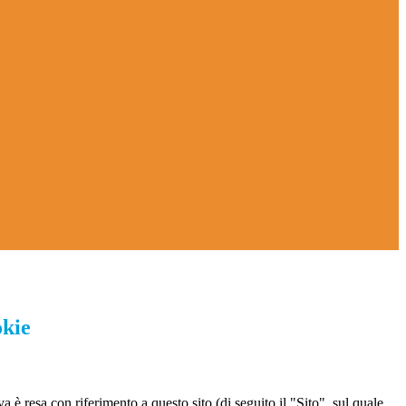
okie
a è resa con riferimento a questo sito (di seguito il "Sito", sul quale