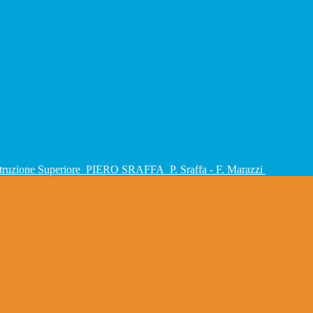
Istruzione Superiore
PIERO SRAFFA
P. Sraffa - F. Marazzi