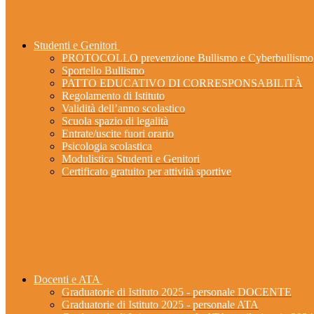
Studenti e Genitori
PROTOCOLLO prevenzione Bullismo e Cyberbullismo
Sportello Bullismo
PATTO EDUCATIVO DI CORRESPONSABILITÀ
Regolamento di Istituto
Validità dell’anno scolastico
Scuola spazio di legalità
Entrate/uscite fuori orario
Psicologia scolastica
Modulistica Studenti e Genitori
Certificato gratuito per attività sportive
Docenti e ATA
Graduatorie di Istituto 2025 - personale DOCENTE
Graduatorie di Istituto 2025 - personale ATA