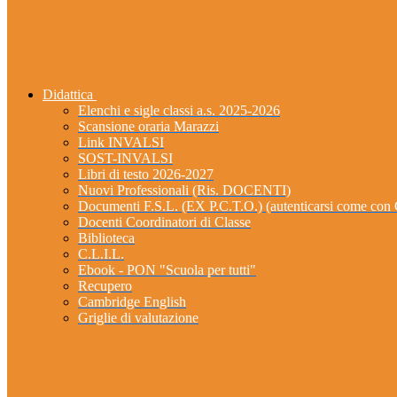
Didattica
Elenchi e sigle classi a.s. 2025-2026
Scansione oraria Marazzi
Link INVALSI
SOST-INVALSI
Libri di testo 2026-2027
Nuovi Professionali (Ris. DOCENTI)
Documenti F.S.L. (EX P.C.T.O.) (autenticarsi come 
Docenti Coordinatori di Classe
Biblioteca
C.L.I.L.
Ebook - PON "Scuola per tutti"
Recupero
Cambridge English
Griglie di valutazione