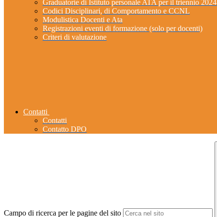
Graduatorie di Istituto personale ATA per il triennio 202
Codici Disciplinari, di Comportamento e CCNL
Modulistica Docenti e Ata
Registrazioni eventi di formazione (solo per docenti)
Criteri di valutazione
Contatti
Contatti
Contatto DPO
Campo di ricerca per le pagine del sito