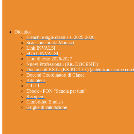
Didattica
Elenchi e sigle classi a.s. 2025-2026
Scansione oraria Marazzi
Link INVALSI
SOST-INVALSI
Libri di testo 2026-2027
Nuovi Professionali (Ris. DOCENTI)
Documenti F.S.L. (EX P.C.T.O.) (autenticarsi come 
Docenti Coordinatori di Classe
Biblioteca
C.L.I.L.
Ebook - PON "Scuola per tutti"
Recupero
Cambridge English
Griglie di valutazione