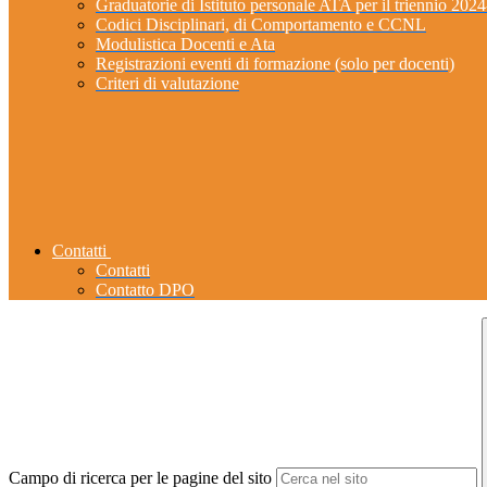
Graduatorie di Istituto personale ATA per il triennio 202
Codici Disciplinari, di Comportamento e CCNL
Modulistica Docenti e Ata
Registrazioni eventi di formazione (solo per docenti)
Criteri di valutazione
Contatti
Contatti
Contatto DPO
Campo di ricerca per le pagine del sito