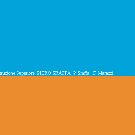
Istruzione Superiore
PIERO SRAFFA
P. Sraffa - F. Marazzi