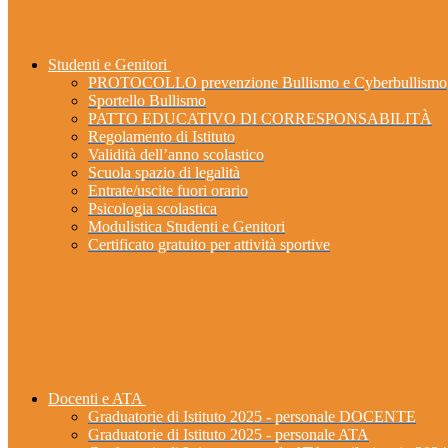
Studenti e Genitori
PROTOCOLLO prevenzione Bullismo e Cyberbullismo
Sportello Bullismo
PATTO EDUCATIVO DI CORRESPONSABILITÀ
Regolamento di Istituto
Validità dell’anno scolastico
Scuola spazio di legalità
Entrate/uscite fuori orario
Psicologia scolastica
Modulistica Studenti e Genitori
Certificato gratuito per attività sportive
Docenti e ATA
Graduatorie di Istituto 2025 - personale DOCENTE
Graduatorie di Istituto 2025 - personale ATA