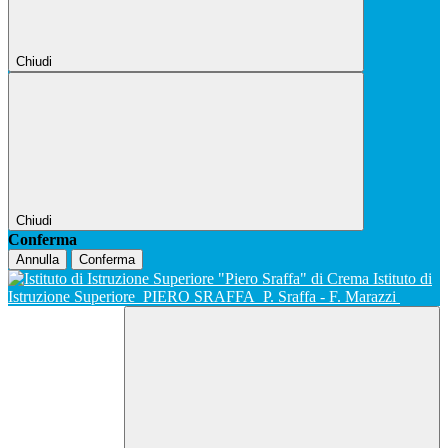
Chiudi
Chiudi
Conferma
Annulla
Conferma
Istituto di
Istruzione Superiore
PIERO SRAFFA
P. Sraffa - F. Marazzi