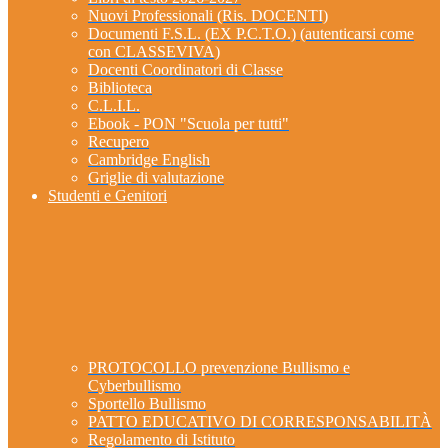
Nuovi Professionali (Ris. DOCENTI)
Documenti F.S.L. (EX P.C.T.O.) (autenticarsi come
con CLASSEVIVA)
Docenti Coordinatori di Classe
Biblioteca
C.L.I.L.
Ebook - PON "Scuola per tutti"
Recupero
Cambridge English
Griglie di valutazione
Studenti e Genitori
PROTOCOLLO prevenzione Bullismo e
Cyberbullismo
Sportello Bullismo
PATTO EDUCATIVO DI CORRESPONSABILITÀ
Regolamento di Istituto