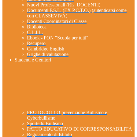
Nuovi Professionali (Ris. DOCENTI)
Documenti F.S.L. (EX P.C.T.O.) (autenticarsi come
con CLASSEVIVA)
Docenti Coordinatori di Classe
Biblioteca
C.L.I.L.
Ebook - PON "Scuola per tutti"
Recupero
Cambridge English
Griglie di valutazione
Studenti e Genitori
PROTOCOLLO prevenzione Bullismo e
Cyberbullismo
Sportello Bullismo
PATTO EDUCATIVO DI CORRESPONSABILITÀ
Regolamento di Istituto