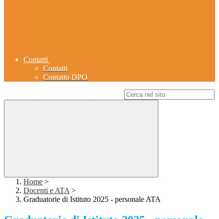
Contatti
Contatti
Contatto DPO
Campo di ricerca per le pagine del sito
Home
>
Docenti e ATA
>
Graduatorie di Istituto 2025 - personale ATA