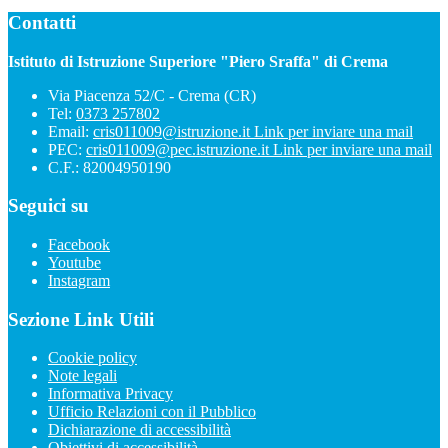
Contatti
Istituto di Istruzione Superiore "Piero Sraffa" di Crema
Via Piacenza 52/C - Crema (CR)
Tel:
0373 257802
Email:
cris011009@istruzione.it
Link per inviare una mail
PEC:
cris011009@pec.istruzione.it
Link per inviare una mail
C.F.: 82004950190
Seguici su
Facebook
Youtube
Instagram
Sezione Link Utili
Cookie policy
Note legali
Informativa Privacy
Ufficio Relazioni con il Pubblico
Dichiarazione di accessibilità
Obiettivi di accessibilità