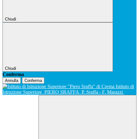
Chiudi
Chiudi
Conferma
Annulla
Conferma
Istituto di
Istruzione Superiore
PIERO SRAFFA
P. Sraffa - F. Marazzi