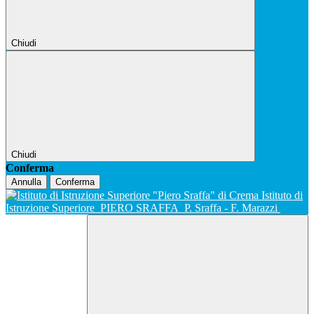
Chiudi
Chiudi
Conferma
Annulla
Conferma
Istituto di
Istruzione Superiore
PIERO SRAFFA
P. Sraffa - F. Marazzi