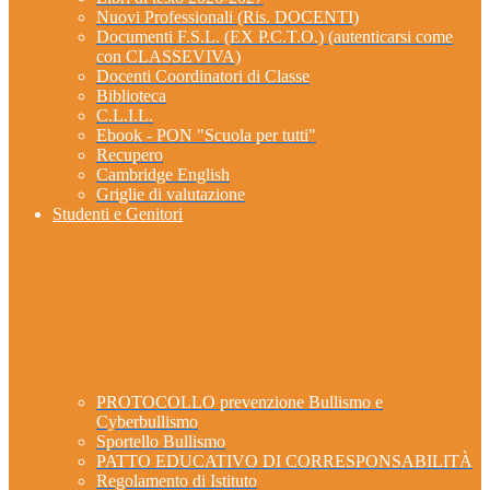
Nuovi Professionali (Ris. DOCENTI)
Documenti F.S.L. (EX P.C.T.O.) (autenticarsi come
con CLASSEVIVA)
Docenti Coordinatori di Classe
Biblioteca
C.L.I.L.
Ebook - PON "Scuola per tutti"
Recupero
Cambridge English
Griglie di valutazione
Studenti e Genitori
PROTOCOLLO prevenzione Bullismo e
Cyberbullismo
Sportello Bullismo
PATTO EDUCATIVO DI CORRESPONSABILITÀ
Regolamento di Istituto