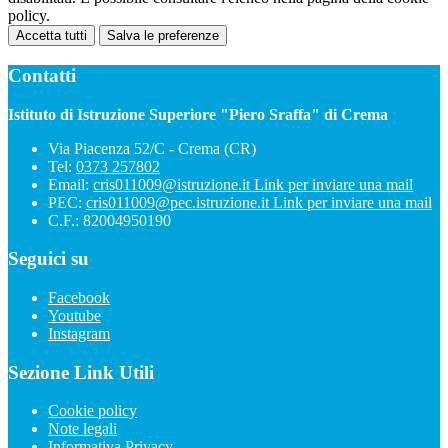
policy.
Accetta tutti
Salva le preferenze
Contatti
Istituto di Istruzione Superiore "Piero Sraffa" di Crema
Via Piacenza 52/C - Crema (CR)
Tel:
0373 257802
Email:
cris011009@istruzione.it
Link per inviare una mail
PEC:
cris011009@pec.istruzione.it
Link per inviare una mail
C.F.: 82004950190
Seguici su
Facebook
Youtube
Instagram
Sezione Link Utili
Cookie policy
Note legali
Informativa Privacy