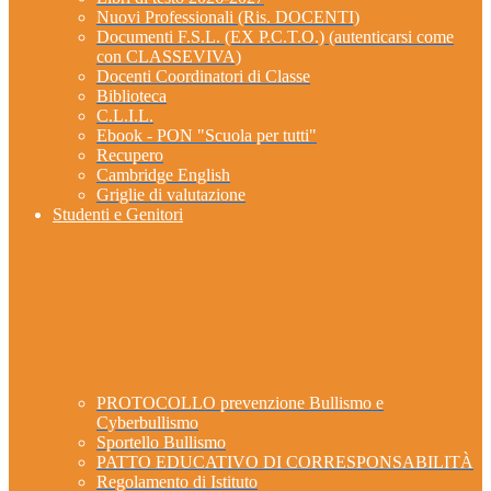
Nuovi Professionali (Ris. DOCENTI)
Documenti F.S.L. (EX P.C.T.O.) (autenticarsi come
con CLASSEVIVA)
Docenti Coordinatori di Classe
Biblioteca
C.L.I.L.
Ebook - PON "Scuola per tutti"
Recupero
Cambridge English
Griglie di valutazione
Studenti e Genitori
PROTOCOLLO prevenzione Bullismo e
Cyberbullismo
Sportello Bullismo
PATTO EDUCATIVO DI CORRESPONSABILITÀ
Regolamento di Istituto