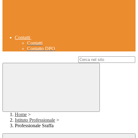
Contatti
Contatti
Contatto DPO
Campo di ricerca per le pagine del sito
Home
>
Istituto Professionale
>
Professionale Sraffa