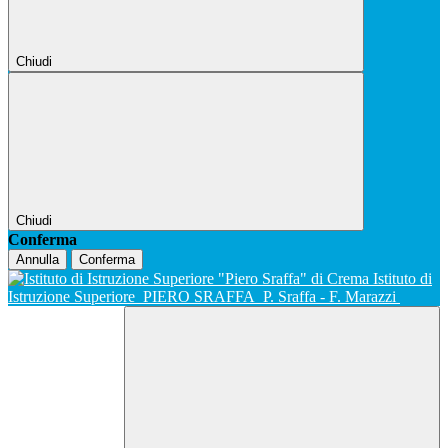
Chiudi
Chiudi
Conferma
Annulla
Conferma
Istituto di
Istruzione Superiore
PIERO SRAFFA
P. Sraffa - F. Marazzi