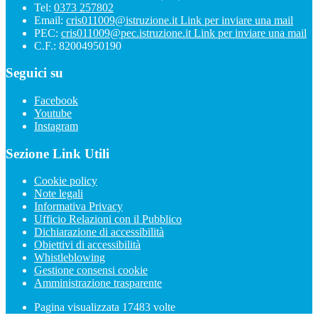
Tel:
0373 257802
Email:
cris011009@istruzione.it
Link per inviare una mail
PEC:
cris011009@pec.istruzione.it
Link per inviare una mail
C.F.: 82004950190
Seguici su
Facebook
Youtube
Instagram
Sezione Link Utili
Cookie policy
Note legali
Informativa Privacy
Ufficio Relazioni con il Pubblico
Dichiarazione di accessibilità
Obiettivi di accessibilità
Whistleblowing
Gestione consensi cookie
Amministrazione trasparente
Pagina visualizzata
17483
volte