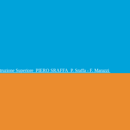
Istruzione Superiore
PIERO SRAFFA
P. Sraffa - F. Marazzi