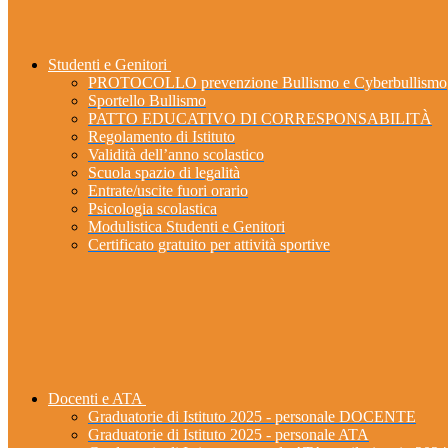
Studenti e Genitori
PROTOCOLLO prevenzione Bullismo e Cyberbullismo
Sportello Bullismo
PATTO EDUCATIVO DI CORRESPONSABILITÀ
Regolamento di Istituto
Validità dell’anno scolastico
Scuola spazio di legalità
Entrate/uscite fuori orario
Psicologia scolastica
Modulistica Studenti e Genitori
Certificato gratuito per attività sportive
Docenti e ATA
Graduatorie di Istituto 2025 - personale DOCENTE
Graduatorie di Istituto 2025 - personale ATA