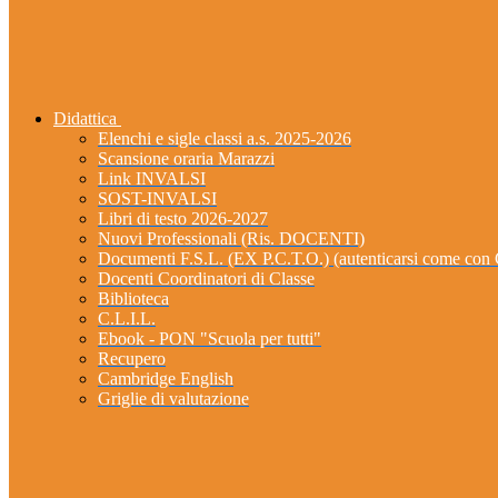
Didattica
Elenchi e sigle classi a.s. 2025-2026
Scansione oraria Marazzi
Link INVALSI
SOST-INVALSI
Libri di testo 2026-2027
Nuovi Professionali (Ris. DOCENTI)
Documenti F.S.L. (EX P.C.T.O.) (autenticarsi come 
Docenti Coordinatori di Classe
Biblioteca
C.L.I.L.
Ebook - PON "Scuola per tutti"
Recupero
Cambridge English
Griglie di valutazione