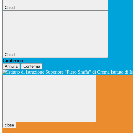
Chiudi
Chiudi
Conferma
Annulla
Conferma
Istituto di 
close