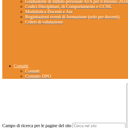
Graduatorie di Istituto personale ATA per il triennio 202
Codici Disciplinari, di Comportamento e CCNL
Modulistica Docenti e Ata
Registrazioni eventi di formazione (solo per docenti)
Criteri di valutazione
Contatti
Contatti
Contatto DPO
Campo di ricerca per le pagine del sito