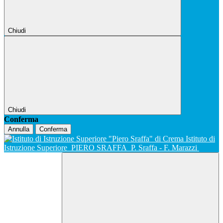
Chiudi
Chiudi
Conferma
Annulla
Conferma
Istituto di
Istruzione Superiore
PIERO SRAFFA
P. Sraffa - F. Marazzi