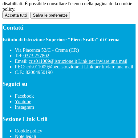
disabilitati. È possibile consultare l'elenco nella pagina della cookie
policy.
Accetta tutti
Salva le preferenze
Contatti
Istituto di Istruzione Superiore "Piero Sraffa" di Crema
Via Piacenza 52/C - Crema (CR)
Tel:
0373 257802
Email:
cris011009@istruzione.it
Link per inviare una mail
PEC:
cris011009@pec.istruzione.it
Link per inviare una mail
C.F.: 82004950190
Seguici su
Facebook
Youtube
Instagram
Sezione Link Utili
Cookie policy
Note legali