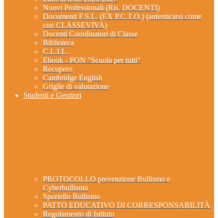
Nuovi Professionali (Ris. DOCENTI)
Documenti F.S.L. (EX P.C.T.O.) (autenticarsi come
con CLASSEVIVA)
Docenti Coordinatori di Classe
Biblioteca
C.L.I.L.
Ebook - PON "Scuola per tutti"
Recupero
Cambridge English
Griglie di valutazione
Studenti e Genitori
PROTOCOLLO prevenzione Bullismo e
Cyberbullismo
Sportello Bullismo
PATTO EDUCATIVO DI CORRESPONSABILITÀ
Regolamento di Istituto