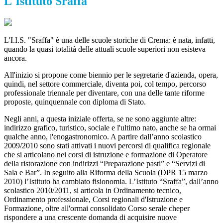
L'Istituto Sraffa
L'I.I.S. "Sraffa" è una delle scuole storiche di Crema: è nata, infatti,
quando la quasi totalità delle attuali scuole superiori non esisteva
ancora.
All'inizio si propone come biennio per le segretarie d'azienda, opera,
quindi, nel settore commerciale, diventa poi, col tempo, percorso
professionale triennale per diventare, con una delle tante riforme
proposte, quinquennale con diploma di Stato.
Negli anni, a questa iniziale offerta, se ne sono aggiunte altre:
indirizzo grafico, turistico, sociale e l'ultimo nato, anche se ha ormai
qualche anno, l'enogastronomico. A partire dall’anno scolastico
2009/2010 sono stati attivati i nuovi percorsi di qualifica regionale
che si articolano nei corsi di istruzione e formazione di Operatore
della ristorazione con indirizzi “Preparazione pasti” e “Servizi di
Sala e Bar”. In seguito alla Riforma della Scuola (DPR 15 marzo
2010) l’Istituto ha cambiato fisionomia. L’Istituto “Sraffa”, dall’anno
scolastico 2010/2011, si articola in Ordinamento tecnico,
Ordinamento professionale, Corsi regionali d'Istruzione e
Formazione, oltre all'ormai consolidato Corso serale cheper
rispondere a una crescente domanda di acquisire nuove