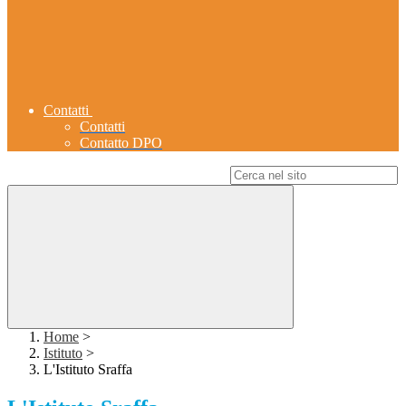
Contatti
Contatti
Contatto DPO
Campo di ricerca per le pagine del sito
Home
>
Istituto
>
L'Istituto Sraffa