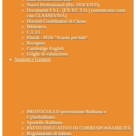
Nuovi Professionali (Ris. DOCENTI)
Documenti F.S.L. (EX P.C.T.O.) (autenticarsi come
con CLASSEVIVA)
Docenti Coordinatori di Classe
Biblioteca
C.L.I.L.
Ebook - PON "Scuola per tutti"
Recupero
Cambridge English
Griglie di valutazione
Studenti e Genitori
PROTOCOLLO prevenzione Bullismo e
Cyberbullismo
Sportello Bullismo
PATTO EDUCATIVO DI CORRESPONSABILITÀ
Regolamento di Istituto