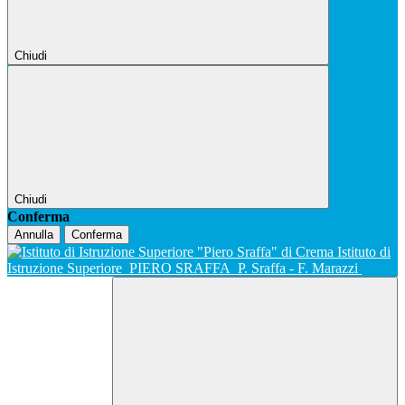
Chiudi
Chiudi
Conferma
Annulla
Conferma
Istituto di
Istruzione Superiore
PIERO SRAFFA
P. Sraffa - F. Marazzi