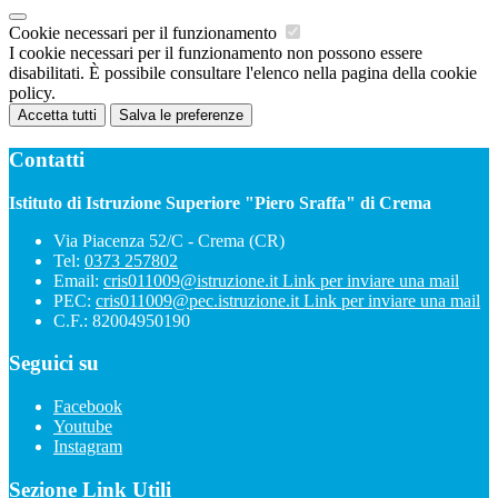
Cookie necessari per il funzionamento
I cookie necessari per il funzionamento non possono essere
disabilitati. È possibile consultare l'elenco nella pagina della cookie
policy.
Accetta tutti
Salva le preferenze
Contatti
Istituto di Istruzione Superiore "Piero Sraffa" di Crema
Via Piacenza 52/C - Crema (CR)
Tel:
0373 257802
Email:
cris011009@istruzione.it
Link per inviare una mail
PEC:
cris011009@pec.istruzione.it
Link per inviare una mail
C.F.: 82004950190
Seguici su
Facebook
Youtube
Instagram
Sezione Link Utili