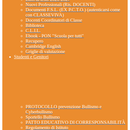
Nuovi Professionali (Ris. DOCENTI)
Documenti F.S.L. (EX P.C.T.O.) (autenticarsi come
con CLASSEVIVA)
Docenti Coordinatori di Classe
Biblioteca
C.L.I.L.
Ebook - PON "Scuola per tutti"
Recupero
Cambridge English
Griglie di valutazione
Studenti e Genitori
PROTOCOLLO prevenzione Bullismo e
Cyberbullismo
Sportello Bullismo
PATTO EDUCATIVO DI CORRESPONSABILITÀ
Regolamento di Istituto