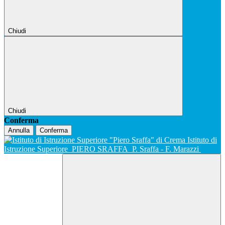
Chiudi
Chiudi
Conferma
Annulla
Conferma
Istituto di
Istruzione Superiore
PIERO SRAFFA
P. Sraffa - F. Marazzi