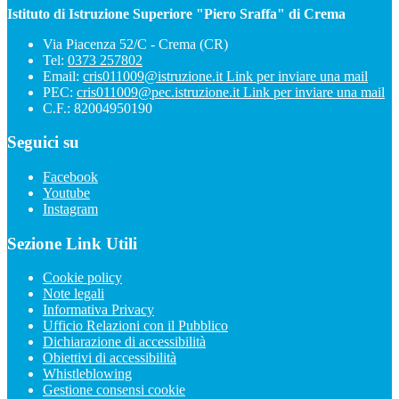
Istituto di Istruzione Superiore "Piero Sraffa" di Crema
Via Piacenza 52/C - Crema (CR)
Tel:
0373 257802
Email:
cris011009@istruzione.it
Link per inviare una mail
PEC:
cris011009@pec.istruzione.it
Link per inviare una mail
C.F.: 82004950190
Seguici su
Facebook
Youtube
Instagram
Sezione Link Utili
Cookie policy
Note legali
Informativa Privacy
Ufficio Relazioni con il Pubblico
Dichiarazione di accessibilità
Obiettivi di accessibilità
Whistleblowing
Gestione consensi cookie