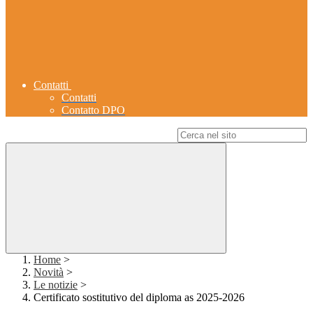
Contatti
Contatti
Contatto DPO
Campo di ricerca per le pagine del sito
Home
>
Novità
>
Le notizie
>
Certificato sostitutivo del diploma as 2025-2026