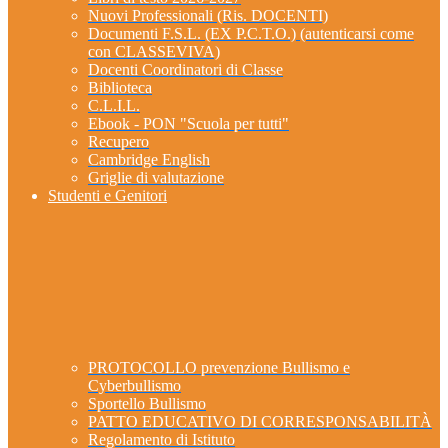
Nuovi Professionali (Ris. DOCENTI)
Documenti F.S.L. (EX P.C.T.O.) (autenticarsi come
con CLASSEVIVA)
Docenti Coordinatori di Classe
Biblioteca
C.L.I.L.
Ebook - PON "Scuola per tutti"
Recupero
Cambridge English
Griglie di valutazione
Studenti e Genitori
PROTOCOLLO prevenzione Bullismo e
Cyberbullismo
Sportello Bullismo
PATTO EDUCATIVO DI CORRESPONSABILITÀ
Regolamento di Istituto