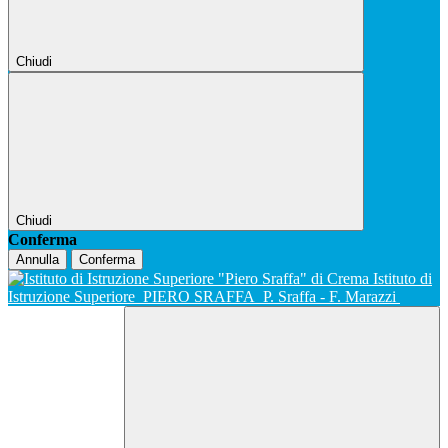
Chiudi
Chiudi
Conferma
Annulla
Conferma
Istituto di
Istruzione Superiore
PIERO SRAFFA
P. Sraffa - F. Marazzi