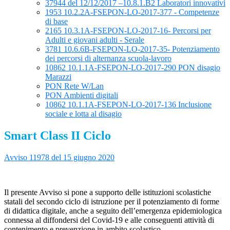
37944 del 12/12/2017 –10.8.1.B2 Laboratori innovativi
1953 10.2.2A-FSEPON-LO-2017-377 - Competenze
di base
2165 10.3.1A-FSEPON-LO-2017-16- Percorsi per
Adulti e giovani adulti - Serale
3781 10.6.6B-FSEPON-LO-2017-35- Potenziamento
dei percorsi di alternanza scuola-lavoro
10862 10.1.1A-FSEPON-LO-2017-290 PON disagio
Marazzi
PON Rete W/Lan
PON Ambienti digitali
10862 10.1.1A-FSEPON-LO-2017-136 Inclusione
sociale e lotta al disagio
Smart Class II Ciclo
Avviso 11978 del 15 giugno 2020
Il presente Avviso si pone a supporto delle istituzioni scolastiche
statali del secondo ciclo di istruzione per il potenziamento di forme
di didattica digitale, anche a seguito dell’emergenza epidemiologica
connessa al diffondersi del Covid-19 e alle conseguenti attività di
contenimento e prevenzione in ambito scolastico.