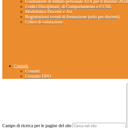
Graduatorie di Istituto personale ATA per il triennio 202
Codici Disciplinari, di Comportamento e CCNL
Modulistica Docenti e Ata
Registrazioni eventi di formazione (solo per docenti)
Criteri di valutazione
Contatti
Contatti
Contatto DPO
Campo di ricerca per le pagine del sito