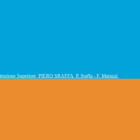
Istruzione Superiore
PIERO SRAFFA
P. Sraffa - F. Marazzi