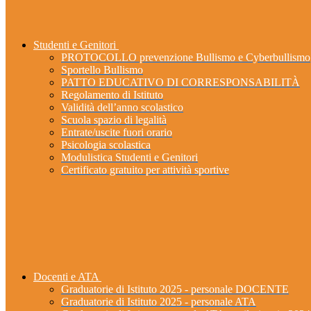
Studenti e Genitori
PROTOCOLLO prevenzione Bullismo e Cyberbullismo
Sportello Bullismo
PATTO EDUCATIVO DI CORRESPONSABILITÀ
Regolamento di Istituto
Validità dell’anno scolastico
Scuola spazio di legalità
Entrate/uscite fuori orario
Psicologia scolastica
Modulistica Studenti e Genitori
Certificato gratuito per attività sportive
Docenti e ATA
Graduatorie di Istituto 2025 - personale DOCENTE
Graduatorie di Istituto 2025 - personale ATA