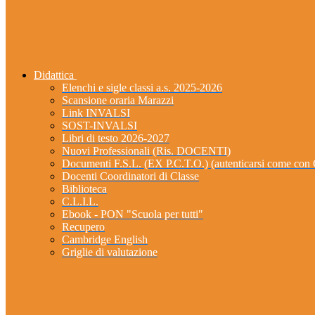
Didattica
Elenchi e sigle classi a.s. 2025-2026
Scansione oraria Marazzi
Link INVALSI
SOST-INVALSI
Libri di testo 2026-2027
Nuovi Professionali (Ris. DOCENTI)
Documenti F.S.L. (EX P.C.T.O.) (autenticarsi come 
Docenti Coordinatori di Classe
Biblioteca
C.L.I.L.
Ebook - PON "Scuola per tutti"
Recupero
Cambridge English
Griglie di valutazione