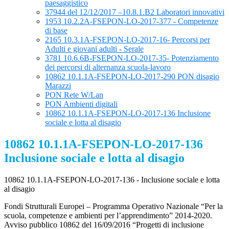
paesaggistico
37944 del 12/12/2017 –10.8.1.B2 Laboratori innovativi
1953 10.2.2A-FSEPON-LO-2017-377 - Competenze
di base
2165 10.3.1A-FSEPON-LO-2017-16- Percorsi per
Adulti e giovani adulti - Serale
3781 10.6.6B-FSEPON-LO-2017-35- Potenziamento
dei percorsi di alternanza scuola-lavoro
10862 10.1.1A-FSEPON-LO-2017-290 PON disagio
Marazzi
PON Rete W/Lan
PON Ambienti digitali
10862 10.1.1A-FSEPON-LO-2017-136 Inclusione
sociale e lotta al disagio
10862 10.1.1A-FSEPON-LO-2017-136
Inclusione sociale e lotta al disagio
10862 10.1.1A-FSEPON-LO-2017-136 - Inclusione sociale e lotta
al disagio
Fondi Strutturali Europei – Programma Operativo Nazionale “Per la
scuola, competenze e ambienti per l’apprendimento” 2014-2020.
Avviso pubblico 10862 del 16/09/2016 “Progetti di inclusione