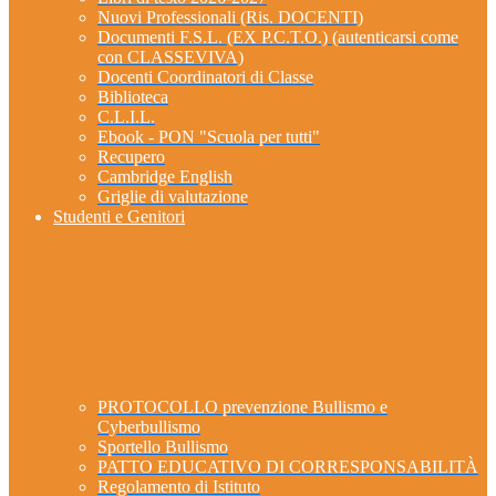
Nuovi Professionali (Ris. DOCENTI)
Documenti F.S.L. (EX P.C.T.O.) (autenticarsi come
con CLASSEVIVA)
Docenti Coordinatori di Classe
Biblioteca
C.L.I.L.
Ebook - PON "Scuola per tutti"
Recupero
Cambridge English
Griglie di valutazione
Studenti e Genitori
PROTOCOLLO prevenzione Bullismo e
Cyberbullismo
Sportello Bullismo
PATTO EDUCATIVO DI CORRESPONSABILITÀ
Regolamento di Istituto