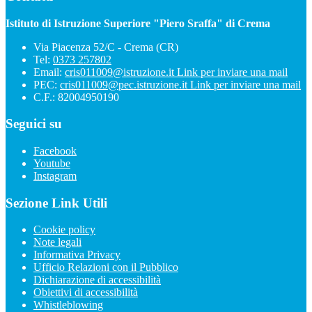
Istituto di Istruzione Superiore "Piero Sraffa" di Crema
Via Piacenza 52/C - Crema (CR)
Tel:
0373 257802
Email:
cris011009@istruzione.it
Link per inviare una mail
PEC:
cris011009@pec.istruzione.it
Link per inviare una mail
C.F.: 82004950190
Seguici su
Facebook
Youtube
Instagram
Sezione Link Utili
Cookie policy
Note legali
Informativa Privacy
Ufficio Relazioni con il Pubblico
Dichiarazione di accessibilità
Obiettivi di accessibilità
Whistleblowing