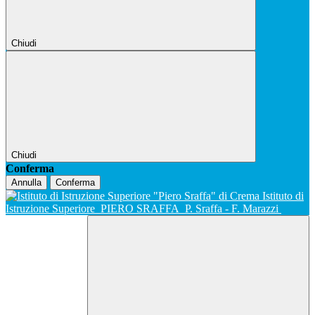
Chiudi
Chiudi
Conferma
Annulla
Conferma
Istituto di
Istruzione Superiore
PIERO SRAFFA
P. Sraffa - F. Marazzi