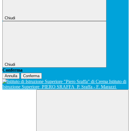
Chiudi
Chiudi
Conferma
Annulla
Conferma
Istituto di
Istruzione Superiore
PIERO SRAFFA
P. Sraffa - F. Marazzi