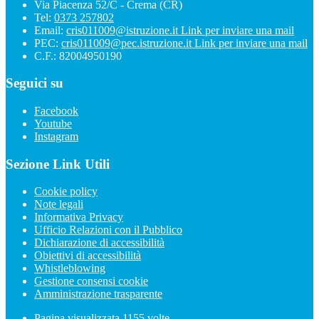
Via Piacenza 52/C - Crema (CR)
Tel:
0373 257802
Email:
cris011009@istruzione.it
Link per inviare una mail
PEC:
cris011009@pec.istruzione.it
Link per inviare una mail
C.F.: 82004950190
Seguici su
Facebook
Youtube
Instagram
Sezione Link Utili
Cookie policy
Note legali
Informativa Privacy
Ufficio Relazioni con il Pubblico
Dichiarazione di accessibilità
Obiettivi di accessibilità
Whistleblowing
Gestione consensi cookie
Amministrazione trasparente
Pagina visualizzata
1155
volte