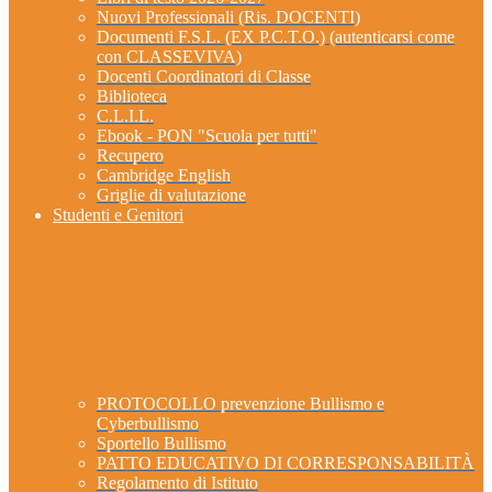
Nuovi Professionali (Ris. DOCENTI)
Documenti F.S.L. (EX P.C.T.O.) (autenticarsi come
con CLASSEVIVA)
Docenti Coordinatori di Classe
Biblioteca
C.L.I.L.
Ebook - PON "Scuola per tutti"
Recupero
Cambridge English
Griglie di valutazione
Studenti e Genitori
PROTOCOLLO prevenzione Bullismo e
Cyberbullismo
Sportello Bullismo
PATTO EDUCATIVO DI CORRESPONSABILITÀ
Regolamento di Istituto