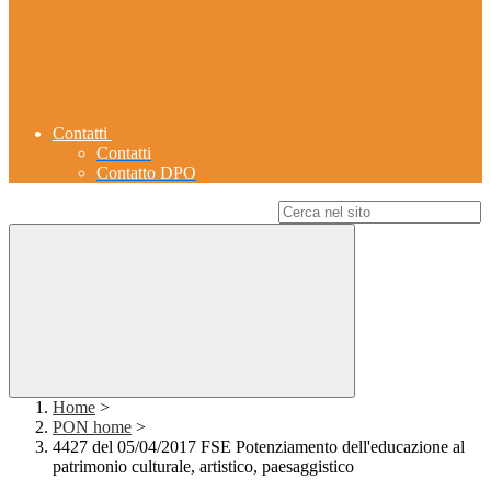
Contatti
Contatti
Contatto DPO
Campo di ricerca per le pagine del sito
Home
>
PON home
>
4427 del 05/04/2017 FSE Potenziamento dell'educazione al
patrimonio culturale, artistico, paesaggistico