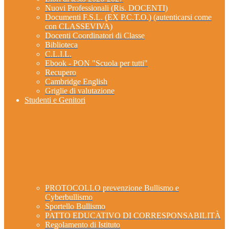
Nuovi Professionali (Ris. DOCENTI)
Documenti F.S.L. (EX P.C.T.O.) (autenticarsi come
con CLASSEVIVA)
Docenti Coordinatori di Classe
Biblioteca
C.L.I.L.
Ebook - PON "Scuola per tutti"
Recupero
Cambridge English
Griglie di valutazione
Studenti e Genitori
PROTOCOLLO prevenzione Bullismo e
Cyberbullismo
Sportello Bullismo
PATTO EDUCATIVO DI CORRESPONSABILITÀ
Regolamento di Istituto