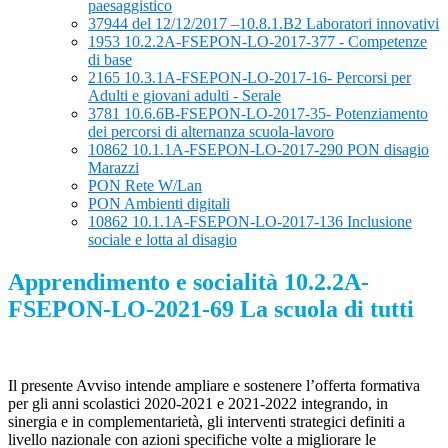
paesaggistico
37944 del 12/12/2017 –10.8.1.B2 Laboratori innovativi
1953 10.2.2A-FSEPON-LO-2017-377 - Competenze
di base
2165 10.3.1A-FSEPON-LO-2017-16- Percorsi per
Adulti e giovani adulti - Serale
3781 10.6.6B-FSEPON-LO-2017-35- Potenziamento
dei percorsi di alternanza scuola-lavoro
10862 10.1.1A-FSEPON-LO-2017-290 PON disagio
Marazzi
PON Rete W/Lan
PON Ambienti digitali
10862 10.1.1A-FSEPON-LO-2017-136 Inclusione
sociale e lotta al disagio
Apprendimento e socialità 10.2.2A-
FSEPON-LO-2021-69 La scuola di tutti
Il presente Avviso intende ampliare e sostenere l’offerta formativa
per gli anni scolastici 2020-2021 e 2021-2022 integrando, in
sinergia e in complementarietà, gli interventi strategici definiti a
livello nazionale con azioni specifiche volte a migliorare le