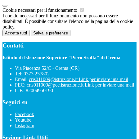
Cookie necessari per il funzionamento
I cookie necessari per il funzionamento non possono essere
disabilitati. È possibile consultare l'elenco nella pagina della cookie
policy.
Accetta tutti
Salva le preferenze
Contatti
Istituto di Istruzione Superiore "Piero Sraffa" di Crema
Via Piacenza 52/C - Crema (CR)
Tel:
0373 257802
Email:
cris011009@istruzione.it
Link per inviare una mail
PEC:
cris011009@pec.istruzione.it
Link per inviare una mail
C.F.: 82004950190
Seguici su
Facebook
Youtube
Instagram
Sezione Link Utili