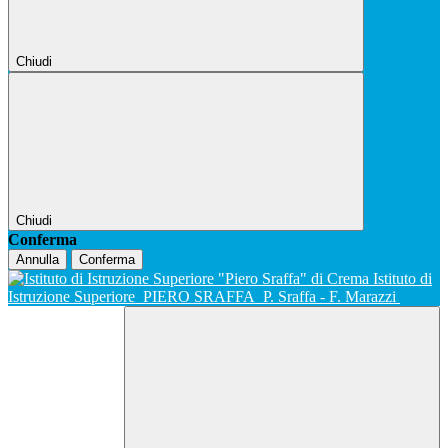
Chiudi
Chiudi
Conferma
Annulla
Conferma
Istituto di
Istruzione Superiore
PIERO SRAFFA
P. Sraffa - F. Marazzi