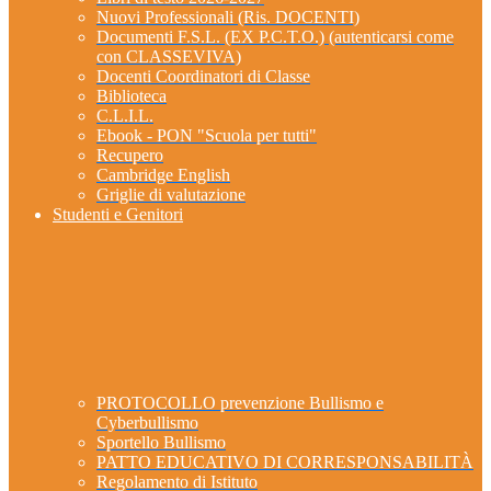
Nuovi Professionali (Ris. DOCENTI)
Documenti F.S.L. (EX P.C.T.O.) (autenticarsi come
con CLASSEVIVA)
Docenti Coordinatori di Classe
Biblioteca
C.L.I.L.
Ebook - PON "Scuola per tutti"
Recupero
Cambridge English
Griglie di valutazione
Studenti e Genitori
PROTOCOLLO prevenzione Bullismo e
Cyberbullismo
Sportello Bullismo
PATTO EDUCATIVO DI CORRESPONSABILITÀ
Regolamento di Istituto