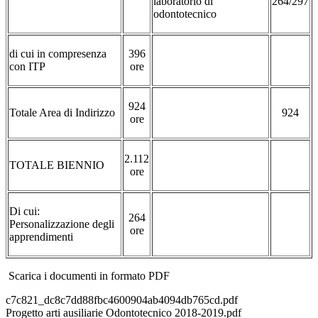
laboratorio di
264/297
odontotecnico
di cui in compresenza
396
con ITP
ore
924
Totale Area di Indirizzo
924
ore
2.112
TOTALE BIENNIO
ore
Di cui:
264
Personalizzazione degli
ore
apprendimenti
Scarica i documenti in formato PDF
c7c821_dc8c7dd88fbc4600904ab4094db765cd.pdf
Progetto arti ausiliarie Odontotecnico 2018-2019.pdf