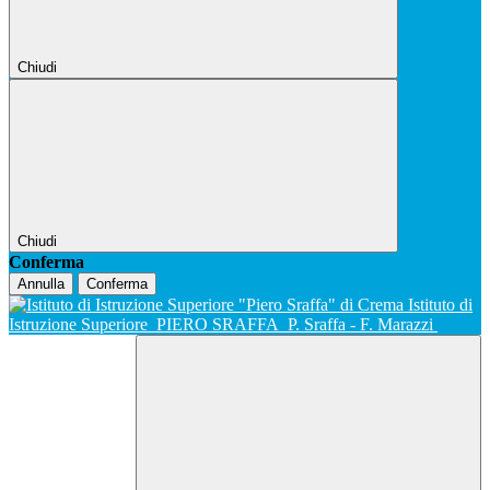
Chiudi
Chiudi
Conferma
Annulla
Conferma
Istituto di
Istruzione Superiore
PIERO SRAFFA
P. Sraffa - F. Marazzi