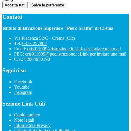
Accetta tutti
Salva le preferenze
Contatti
Istituto di Istruzione Superiore "Piero Sraffa" di Crema
Via Piacenza 52/C - Crema (CR)
Tel:
0373 257802
Email:
cris011009@istruzione.it
Link per inviare una mail
PEC:
cris011009@pec.istruzione.it
Link per inviare una mail
C.F.: 82004950190
Seguici su
Facebook
Youtube
Instagram
Sezione Link Utili
Cookie policy
Note legali
Informativa Privacy
Ufficio Relazioni con il Pubblico