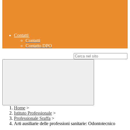
Contatti
Contatti
Contatto DPO
Campo di ricerca per le pagine del sito
Home
>
Istituto Professionale
>
Professionale Sraffa
>
Arti ausiliarie delle professioni sanitarie: Odontotecnico