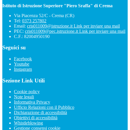
Istituto di Istruzione Superiore "Piero Sraffa" di Crema
Via Piacenza 52/C - Crema (CR)
Tel:
0373 257802
Email:
cris011009@istruzione.it
Link per inviare una mail
PEC:
cris011009@pec.istruzione.it
Link per inviare una mail
C.F.: 82004950190
Seguici su
Facebook
Youtube
Instagram
Sezione Link Utili
Cookie policy
Note legali
Informativa Privacy
Ufficio Relazioni con il Pubblico
Dichiarazione di accessibilità
Obiettivi di accessibilità
Whistleblowing
Gestione consensi cookie