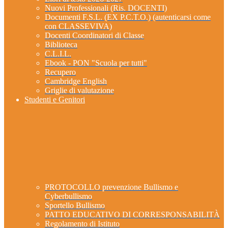
Nuovi Professionali (Ris. DOCENTI)
Documenti F.S.L. (EX P.C.T.O.) (autenticarsi come
con CLASSEVIVA)
Docenti Coordinatori di Classe
Biblioteca
C.L.I.L.
Ebook - PON "Scuola per tutti"
Recupero
Cambridge English
Griglie di valutazione
Studenti e Genitori
PROTOCOLLO prevenzione Bullismo e
Cyberbullismo
Sportello Bullismo
PATTO EDUCATIVO DI CORRESPONSABILITÀ
Regolamento di Istituto