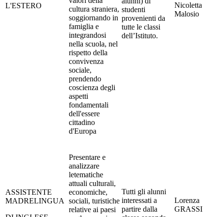
valori della
alunni) di
Nicoletta
L'ESTERO
cultura straniera,
studenti
Malosio
soggiornando in
provenienti da
famiglia e
tutte le classi
integrandosi
dell’Istituto.
nella scuola, nel
rispetto della
convivenza
sociale,
prendendo
coscienza degli
aspetti
fondamentali
dell'essere
cittadino
d'Europa
Presentare e
analizzare
letematiche
attuali culturali,
Tutti gli alunni
ASSISTENTE
economiche,
interessati a
Lorenza
MADRELINGUA
sociali, turistiche
partire dalla
GRASSI
relative ai paesi