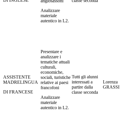
DI INGLESE
classe seconda
anglosassoni
Analizzare
materiale
autentico in L2.
Presentare e
analizzare i
tematiche attuali
culturali,
economiche,
Tutti gli alunni
ASSISTENTE
sociali, turistiche
interessati a
Lorenza
MADRELINGUA
relative ai paesi
partire dalla
GRASSI
francofoni
DI FRANCESE
classe seconda
Analizzare
materiale
autentico in L2.