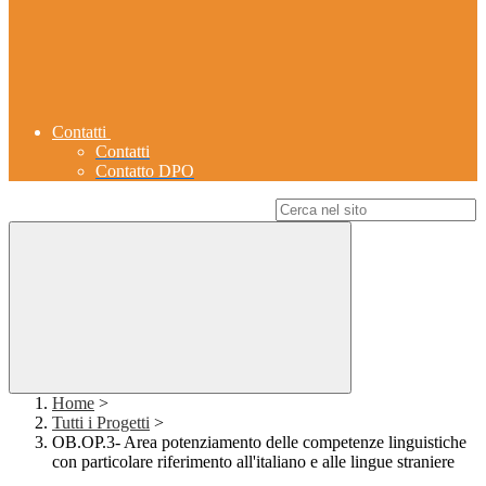
Contatti
Contatti
Contatto DPO
Campo di ricerca per le pagine del sito
Home
>
Tutti i Progetti
>
OB.OP.3- Area potenziamento delle competenze linguistiche
con particolare riferimento all'italiano e alle lingue straniere