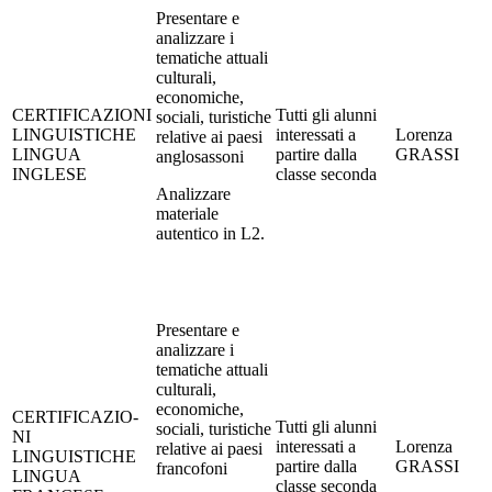
Presentare e
analizzare i
tematiche attuali
culturali,
economiche,
CERTIFICAZIONI
Tutti gli alunni
sociali, turistiche
LINGUISTICHE
interessati a
Lorenza
relative ai paesi
LINGUA
partire dalla
GRASSI
anglosassoni
INGLESE
classe seconda
Analizzare
materiale
autentico in L2.
Presentare e
analizzare i
tematiche attuali
culturali,
economiche,
CERTIFICAZIO-
Tutti gli alunni
sociali, turistiche
NI
interessati a
Lorenza
relative ai paesi
LINGUISTICHE
partire dalla
GRASSI
francofoni
LINGUA
classe seconda