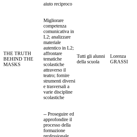
aiuto reciproco
Migliorare
competenza
comunicativa in
L2; analizzare
materiale
autentico in L2;
THE TRUTH
affrontare
Tutti gli alunni
Lorenza
BEHIND THE
tematiche
della scuola
GRASSI
MASKS
scolastiche
attraverso il
teatro; fornire
strumenti diversi
e trasversali a
varie discipline
scolastiche
-­‐ Proseguire ed
approfondire il
processo della
formazione
professionale