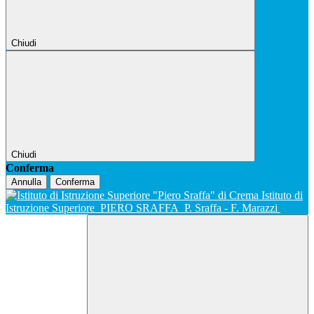
Chiudi
Chiudi
Conferma
Annulla
Conferma
Istituto di
Istruzione Superiore
PIERO SRAFFA
P. Sraffa - F. Marazzi