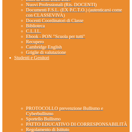
Nuovi Professionali (Ris. DOCENTI)
Documenti F.S.L. (EX P.C.T.O.) (autenticarsi come
con CLASSEVIVA)
Docenti Coordinatori di Classe
Biblioteca
C.L.I.L.
Ebook - PON "Scuola per tutti"
Recupero
Cambridge English
Griglie di valutazione
Studenti e Genitori
PROTOCOLLO prevenzione Bullismo e
Cyberbullismo
Sportello Bullismo
PATTO EDUCATIVO DI CORRESPONSABILITÀ
Regolamento di Istituto