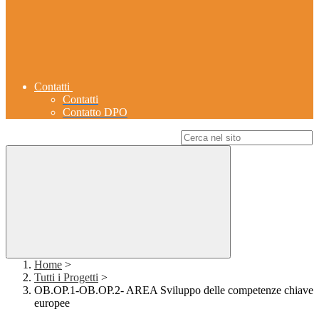
Contatti
Contatti
Contatto DPO
Campo di ricerca per le pagine del sito
Home
>
Tutti i Progetti
>
OB.OP.1-OB.OP.2- AREA Sviluppo delle competenze chiave
europee