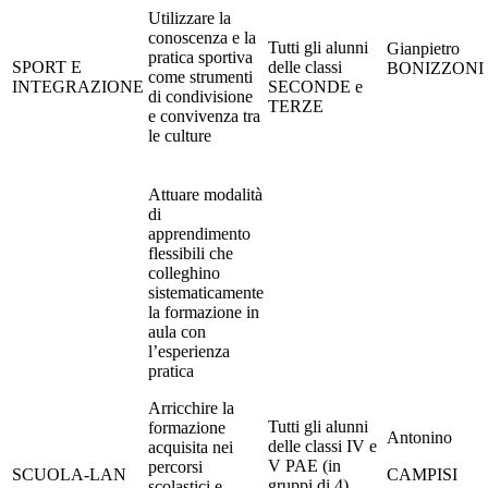
Utilizzare la
conoscenza e la
Tutti gli alunni
Gianpietro
pratica sportiva
SPORT E
delle classi
BONIZZONI
come strumenti
INTEGRAZIONE
SECONDE e
di condivisione
TERZE
e convivenza tra
le culture
Attuare modalità
di
apprendimento
flessibili che
colleghino
sistematicamente
la formazione in
aula con
l’esperienza
pratica
Arricchire la
Tutti gli alunni
formazione
Antonino
delle classi IV e
acquisita nei
V PAE (in
percorsi
SCUOLA-LAN
CAMPISI
gruppi di 4)
scolastici e