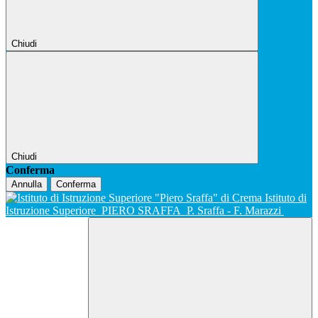
Chiudi
Chiudi
Conferma
Annulla
Conferma
Istituto di
Istruzione Superiore
PIERO SRAFFA
P. Sraffa - F. Marazzi