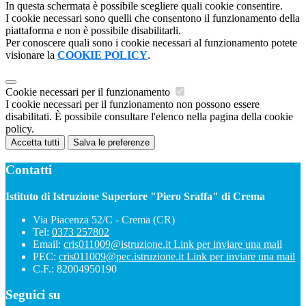
In questa schermata è possibile scegliere quali cookie consentire.
I cookie necessari sono quelli che consentono il funzionamento della
piattaforma e non è possibile disabilitarli.
Per conoscere quali sono i cookie necessari al funzionamento potete
visionare la
COOKIE POLICY
.
Cookie necessari per il funzionamento
I cookie necessari per il funzionamento non possono essere
disabilitati. È possibile consultare l'elenco nella pagina della cookie
policy.
Accetta tutti
Salva le preferenze
Contatti
Istituto di Istruzione Superiore "Piero Sraffa" di Crema
Via Piacenza 52/C - Crema (CR)
Tel:
0373 257802
Email:
cris011009@istruzione.it
Link per inviare una mail
PEC:
cris011009@pec.istruzione.it
Link per inviare una mail
C.F.: 82004950190
Seguici su