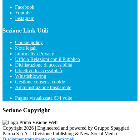
Facebook
Youtube
Instagram
Sezione Link Utili
Cookie policy
Note legali
Informativa Privacy
Ufficio Relazioni con il Pubblico
Dichiarazione di accessibilità
Obiettivi di accessibilità
Whistleblowing
Gestione consensi cookie
Amministrazione trasparente
Pagina visualizzata
634
volte
Sezione Copyright
Copyright 2026 | Engineered and powered by Gruppo Spaggiari
Parma S.p.A. | Divisione Publishing & New Social Media
Disclaimer trattamento dati personali