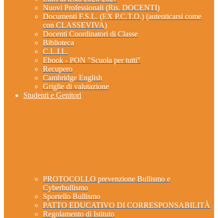
Nuovi Professionali (Ris. DOCENTI)
Documenti F.S.L. (EX P.C.T.O.) (autenticarsi come
con CLASSEVIVA)
Docenti Coordinatori di Classe
Biblioteca
C.L.I.L.
Ebook - PON "Scuola per tutti"
Recupero
Cambridge English
Griglie di valutazione
Studenti e Genitori
PROTOCOLLO prevenzione Bullismo e
Cyberbullismo
Sportello Bullismo
PATTO EDUCATIVO DI CORRESPONSABILITÀ
Regolamento di Istituto