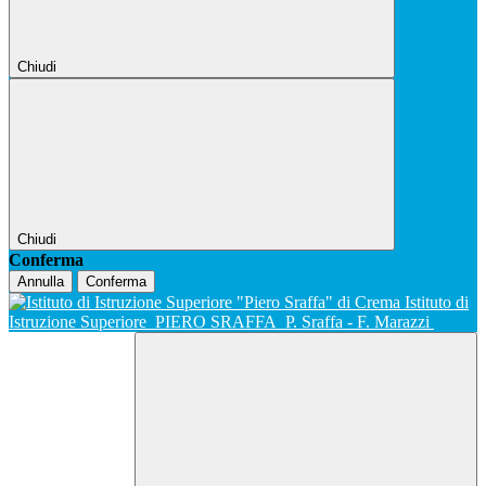
Chiudi
Chiudi
Conferma
Annulla
Conferma
Istituto di
Istruzione Superiore
PIERO SRAFFA
P. Sraffa - F. Marazzi