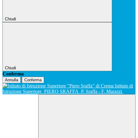
Chiudi
Chiudi
Conferma
Annulla
Conferma
Istituto di
Istruzione Superiore
PIERO SRAFFA
P. Sraffa - F. Marazzi