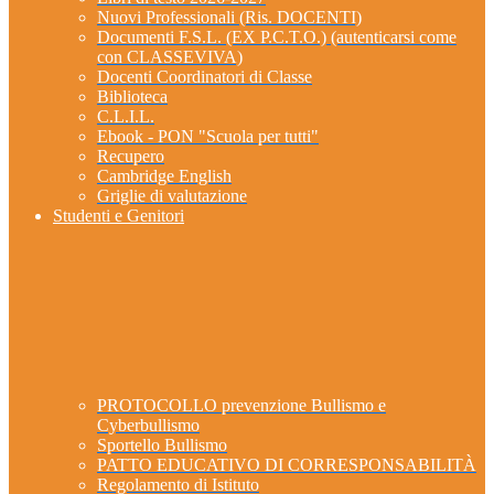
Nuovi Professionali (Ris. DOCENTI)
Documenti F.S.L. (EX P.C.T.O.) (autenticarsi come
con CLASSEVIVA)
Docenti Coordinatori di Classe
Biblioteca
C.L.I.L.
Ebook - PON "Scuola per tutti"
Recupero
Cambridge English
Griglie di valutazione
Studenti e Genitori
PROTOCOLLO prevenzione Bullismo e
Cyberbullismo
Sportello Bullismo
PATTO EDUCATIVO DI CORRESPONSABILITÀ
Regolamento di Istituto