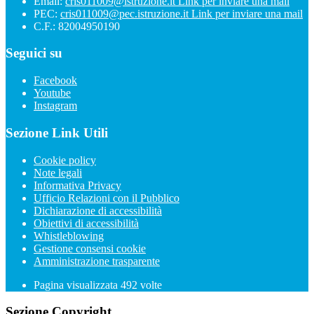
Email:
cris011009@istruzione.it
Link per inviare una mail
PEC:
cris011009@pec.istruzione.it
Link per inviare una mail
C.F.: 82004950190
Seguici su
Facebook
Youtube
Instagram
Sezione Link Utili
Cookie policy
Note legali
Informativa Privacy
Ufficio Relazioni con il Pubblico
Dichiarazione di accessibilità
Obiettivi di accessibilità
Whistleblowing
Gestione consensi cookie
Amministrazione trasparente
Pagina visualizzata
492
volte
Sezione Copyright