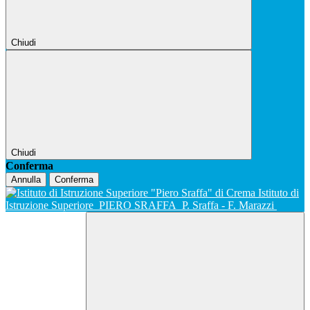
Chiudi
Chiudi
Conferma
Annulla
Conferma
Istituto di
Istruzione Superiore
PIERO SRAFFA
P. Sraffa - F. Marazzi