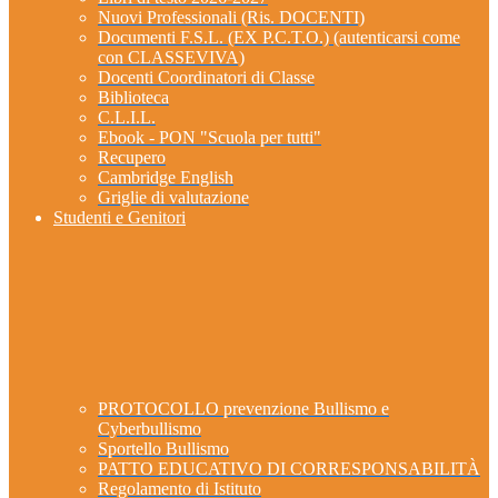
Nuovi Professionali (Ris. DOCENTI)
Documenti F.S.L. (EX P.C.T.O.) (autenticarsi come
con CLASSEVIVA)
Docenti Coordinatori di Classe
Biblioteca
C.L.I.L.
Ebook - PON "Scuola per tutti"
Recupero
Cambridge English
Griglie di valutazione
Studenti e Genitori
PROTOCOLLO prevenzione Bullismo e
Cyberbullismo
Sportello Bullismo
PATTO EDUCATIVO DI CORRESPONSABILITÀ
Regolamento di Istituto