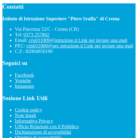
Contatti
Istituto di Istruzione Superiore "Piero Sraffa" di Crema
Via Piacenza 52/C - Crema (CR)
Tel:
0373 257802
Email:
cris011009@istruzione.it
Link per inviare una mail
PEC:
cris011009@pec.istruzione.it
Link per inviare una mail
C.F.: 82004950190
Seguici su
Facebook
Youtube
Instagram
Sezione Link Utili
Cookie policy
Note legali
Informativa Privacy
Ufficio Relazioni con il Pubblico
Dichiarazione di accessibilità
Obiettivi di accessibilità