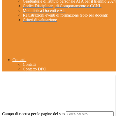
Graduatorie di Istituto personale ATA per il triennio 202
Codici Disciplinari, di Comportamento e CCNL
Modulistica Docenti e Ata
Registrazioni eventi di formazione (solo per docenti)
Criteri di valutazione
Contatti
Contatti
Contatto DPO
Campo di ricerca per le pagine del sito