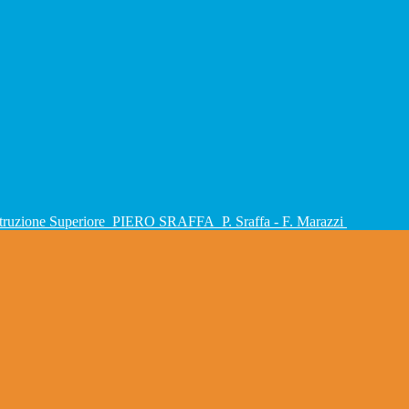
Istruzione Superiore
PIERO SRAFFA
P. Sraffa - F. Marazzi