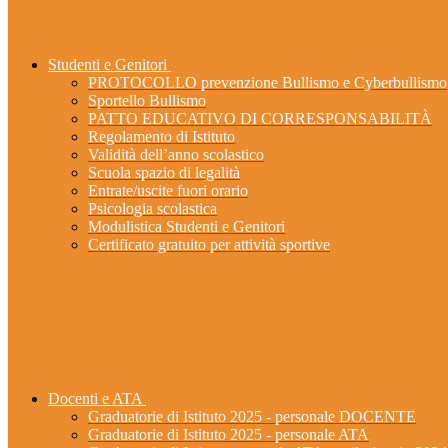
Studenti e Genitori
PROTOCOLLO prevenzione Bullismo e Cyberbullismo
Sportello Bullismo
PATTO EDUCATIVO DI CORRESPONSABILITÀ
Regolamento di Istituto
Validità dell’anno scolastico
Scuola spazio di legalità
Entrate/uscite fuori orario
Psicologia scolastica
Modulistica Studenti e Genitori
Certificato gratuito per attività sportive
Docenti e ATA
Graduatorie di Istituto 2025 - personale DOCENTE
Graduatorie di Istituto 2025 - personale ATA