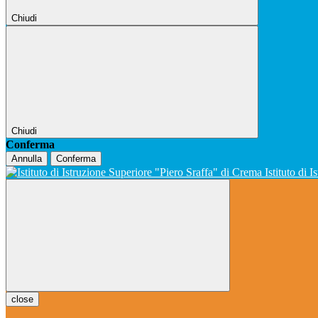
Chiudi
Chiudi
Conferma
Annulla
Conferma
Istituto di 
close