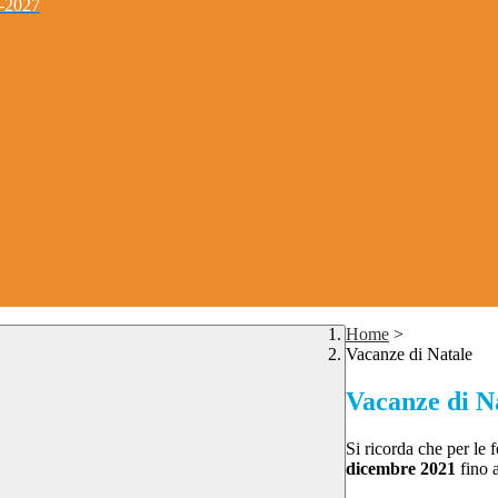
4-2027
Home
>
Vacanze di Natale
Vacanze di N
Si ricorda che per le f
dicembre 2021
fino 