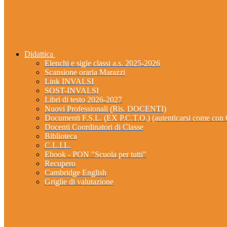
Didattica
Elenchi e sigle classi a.s. 2025-2026
Scansione oraria Marazzi
Link INVALSI
SOST-INVALSI
Libri di testo 2026-2027
Nuovi Professionali (Ris. DOCENTI)
Documenti F.S.L. (EX P.C.T.O.) (autenticarsi come 
Docenti Coordinatori di Classe
Biblioteca
C.L.I.L.
Ebook - PON "Scuola per tutti"
Recupero
Cambridge English
Griglie di valutazione