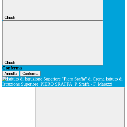
Chiudi
Chiudi
Conferma
Annulla
Conferma
Istituto di
Istruzione Superiore
PIERO SRAFFA
P. Sraffa - F. Marazzi