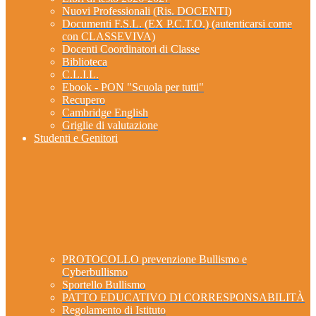
Nuovi Professionali (Ris. DOCENTI)
Documenti F.S.L. (EX P.C.T.O.) (autenticarsi come
con CLASSEVIVA)
Docenti Coordinatori di Classe
Biblioteca
C.L.I.L.
Ebook - PON "Scuola per tutti"
Recupero
Cambridge English
Griglie di valutazione
Studenti e Genitori
PROTOCOLLO prevenzione Bullismo e
Cyberbullismo
Sportello Bullismo
PATTO EDUCATIVO DI CORRESPONSABILITÀ
Regolamento di Istituto