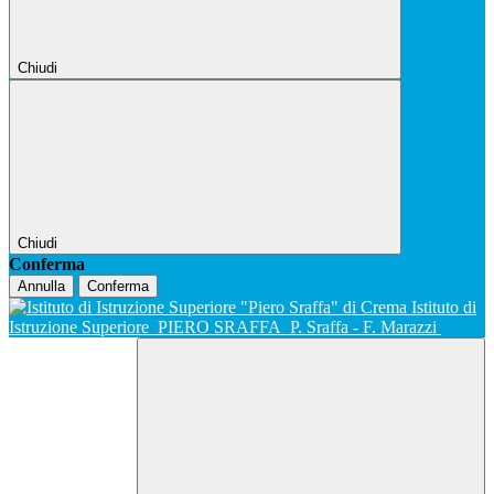
Chiudi
Chiudi
Conferma
Annulla
Conferma
Istituto di
Istruzione Superiore
PIERO SRAFFA
P. Sraffa - F. Marazzi