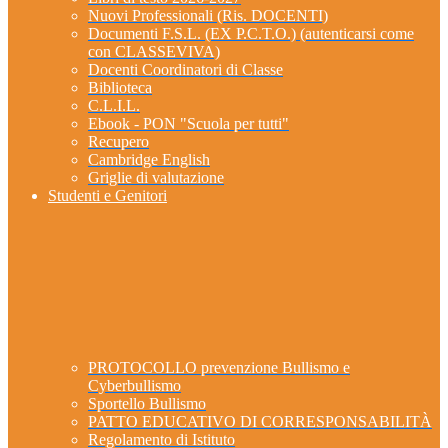
Nuovi Professionali (Ris. DOCENTI)
Documenti F.S.L. (EX P.C.T.O.) (autenticarsi come
con CLASSEVIVA)
Docenti Coordinatori di Classe
Biblioteca
C.L.I.L.
Ebook - PON "Scuola per tutti"
Recupero
Cambridge English
Griglie di valutazione
Studenti e Genitori
PROTOCOLLO prevenzione Bullismo e
Cyberbullismo
Sportello Bullismo
PATTO EDUCATIVO DI CORRESPONSABILITÀ
Regolamento di Istituto