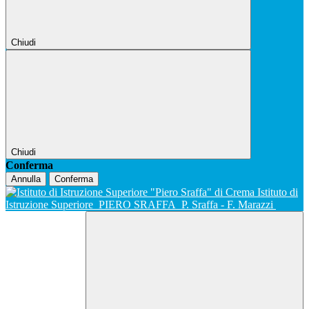
Chiudi
Chiudi
Conferma
Annulla
Conferma
Istituto di
Istruzione Superiore
PIERO SRAFFA
P. Sraffa - F. Marazzi