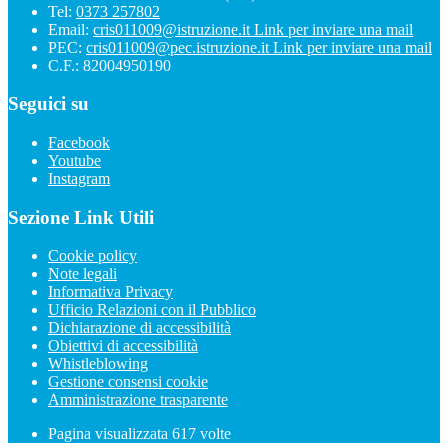
Tel:
0373 257802
Email:
cris011009@istruzione.it
Link per inviare una mail
PEC:
cris011009@pec.istruzione.it
Link per inviare una mail
C.F.: 82004950190
Seguici su
Facebook
Youtube
Instagram
Sezione Link Utili
Cookie policy
Note legali
Informativa Privacy
Ufficio Relazioni con il Pubblico
Dichiarazione di accessibilità
Obiettivi di accessibilità
Whistleblowing
Gestione consensi cookie
Amministrazione trasparente
Pagina visualizzata
617
volte