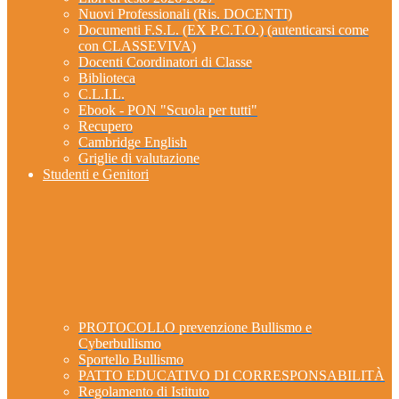
Nuovi Professionali (Ris. DOCENTI)
Documenti F.S.L. (EX P.C.T.O.) (autenticarsi come
con CLASSEVIVA)
Docenti Coordinatori di Classe
Biblioteca
C.L.I.L.
Ebook - PON "Scuola per tutti"
Recupero
Cambridge English
Griglie di valutazione
Studenti e Genitori
PROTOCOLLO prevenzione Bullismo e
Cyberbullismo
Sportello Bullismo
PATTO EDUCATIVO DI CORRESPONSABILITÀ
Regolamento di Istituto