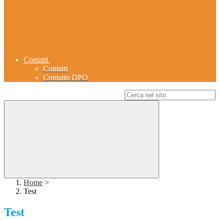
Contatti
Contatti
Contatto DPO
Campo di ricerca per le pagine del sito
Home
>
Test
Test