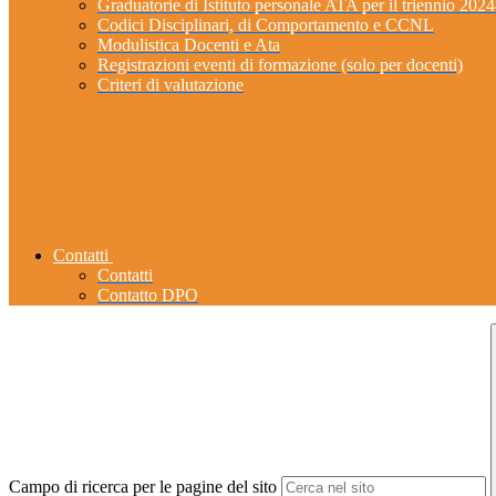
Graduatorie di Istituto personale ATA per il triennio 202
Codici Disciplinari, di Comportamento e CCNL
Modulistica Docenti e Ata
Registrazioni eventi di formazione (solo per docenti)
Criteri di valutazione
Contatti
Contatti
Contatto DPO
Campo di ricerca per le pagine del sito