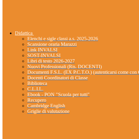
Didattica
Elenchi e sigle classi a.s. 2025-2026
Scansione oraria Marazzi
Link INVALSI
SOST-INVALSI
Libri di testo 2026-2027
Nuovi Professionali (Ris. DOCENTI)
Documenti F.S.L. (EX P.C.T.O.) (autenticarsi come 
Docenti Coordinatori di Classe
Biblioteca
C.L.I.L.
Ebook - PON "Scuola per tutti"
Recupero
Cambridge English
Griglie di valutazione