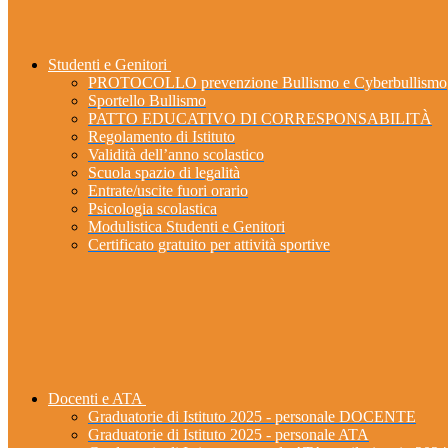
Studenti e Genitori
PROTOCOLLO prevenzione Bullismo e Cyberbullismo
Sportello Bullismo
PATTO EDUCATIVO DI CORRESPONSABILITÀ
Regolamento di Istituto
Validità dell’anno scolastico
Scuola spazio di legalità
Entrate/uscite fuori orario
Psicologia scolastica
Modulistica Studenti e Genitori
Certificato gratuito per attività sportive
Docenti e ATA
Graduatorie di Istituto 2025 - personale DOCENTE
Graduatorie di Istituto 2025 - personale ATA