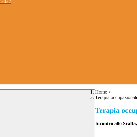
4-2027
Home
>
Terapia occupazional
Terapia occu
Incontro allo Sraffa