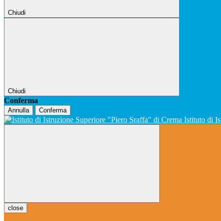
Chiudi
Chiudi
Conferma
Annulla
Conferma
Istituto di 
close