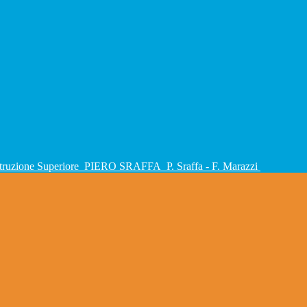
Istruzione Superiore
PIERO SRAFFA
P. Sraffa - F. Marazzi