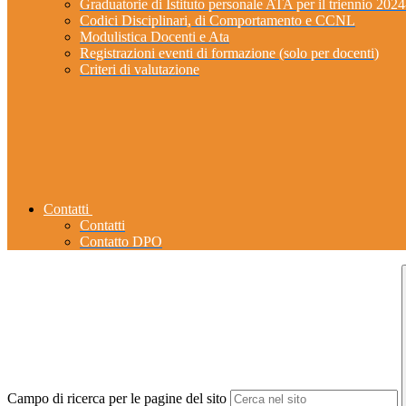
Graduatorie di Istituto personale ATA per il triennio 202
Codici Disciplinari, di Comportamento e CCNL
Modulistica Docenti e Ata
Registrazioni eventi di formazione (solo per docenti)
Criteri di valutazione
Contatti
Contatti
Contatto DPO
Campo di ricerca per le pagine del sito