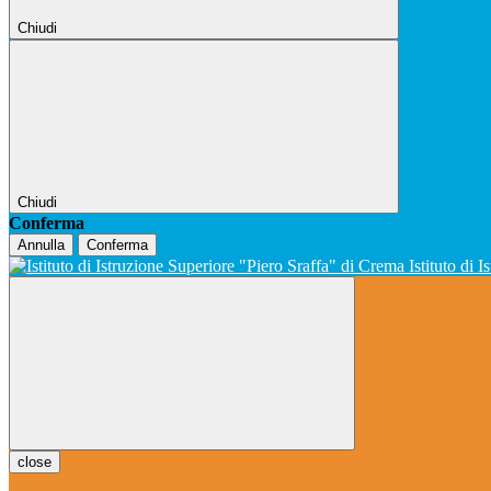
Chiudi
Chiudi
Conferma
Annulla
Conferma
Istituto di 
close