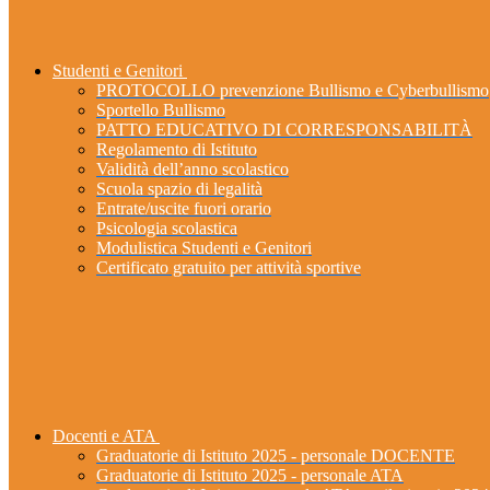
Studenti e Genitori
PROTOCOLLO prevenzione Bullismo e Cyberbullismo
Sportello Bullismo
PATTO EDUCATIVO DI CORRESPONSABILITÀ
Regolamento di Istituto
Validità dell’anno scolastico
Scuola spazio di legalità
Entrate/uscite fuori orario
Psicologia scolastica
Modulistica Studenti e Genitori
Certificato gratuito per attività sportive
Docenti e ATA
Graduatorie di Istituto 2025 - personale DOCENTE
Graduatorie di Istituto 2025 - personale ATA