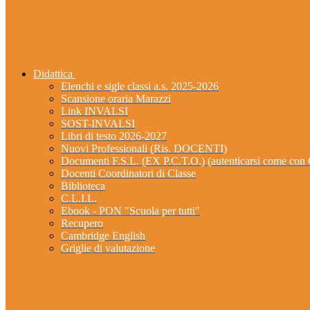
Didattica
Elenchi e sigle classi a.s. 2025-2026
Scansione oraria Marazzi
Link INVALSI
SOST-INVALSI
Libri di testo 2026-2027
Nuovi Professionali (Ris. DOCENTI)
Documenti F.S.L. (EX P.C.T.O.) (autenticarsi come 
Docenti Coordinatori di Classe
Biblioteca
C.L.I.L.
Ebook - PON "Scuola per tutti"
Recupero
Cambridge English
Griglie di valutazione