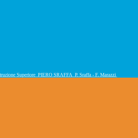
Istruzione Superiore
PIERO SRAFFA
P. Sraffa - F. Marazzi