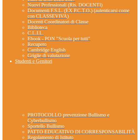
Nuovi Professionali (Ris. DOCENTI)
Documenti F.S.L. (EX P.C.T.O.) (autenticarsi come
con CLASSEVIVA)
Docenti Coordinatori di Classe
Biblioteca
C.L.I.L.
Ebook - PON "Scuola per tutti"
Recupero
Cambridge English
Griglie di valutazione
Studenti e Genitori
PROTOCOLLO prevenzione Bullismo e
Cyberbullismo
Sportello Bullismo
PATTO EDUCATIVO DI CORRESPONSABILITÀ
Regolamento di Istituto