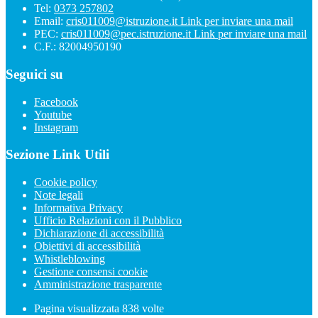
Tel:
0373 257802
Email:
cris011009@istruzione.it
Link per inviare una mail
PEC:
cris011009@pec.istruzione.it
Link per inviare una mail
C.F.: 82004950190
Seguici su
Facebook
Youtube
Instagram
Sezione Link Utili
Cookie policy
Note legali
Informativa Privacy
Ufficio Relazioni con il Pubblico
Dichiarazione di accessibilità
Obiettivi di accessibilità
Whistleblowing
Gestione consensi cookie
Amministrazione trasparente
Pagina visualizzata
838
volte