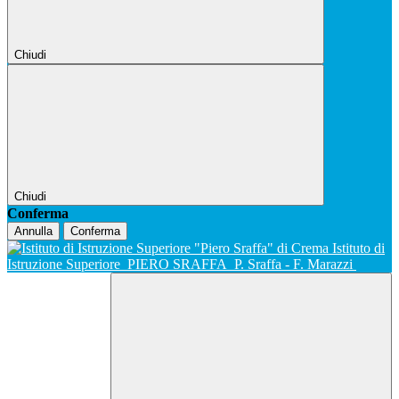
Chiudi
Chiudi
Conferma
Annulla
Conferma
Istituto di
Istruzione Superiore
PIERO SRAFFA
P. Sraffa - F. Marazzi