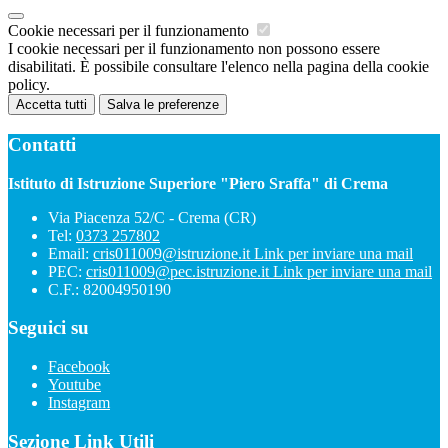
Cookie necessari per il funzionamento
I cookie necessari per il funzionamento non possono essere
disabilitati. È possibile consultare l'elenco nella pagina della cookie
policy.
Accetta tutti
Salva le preferenze
Contatti
Istituto di Istruzione Superiore "Piero Sraffa" di Crema
Via Piacenza 52/C - Crema (CR)
Tel:
0373 257802
Email:
cris011009@istruzione.it
Link per inviare una mail
PEC:
cris011009@pec.istruzione.it
Link per inviare una mail
C.F.: 82004950190
Seguici su
Facebook
Youtube
Instagram
Sezione Link Utili