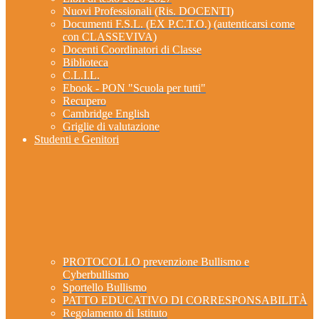
Nuovi Professionali (Ris. DOCENTI)
Documenti F.S.L. (EX P.C.T.O.) (autenticarsi come
con CLASSEVIVA)
Docenti Coordinatori di Classe
Biblioteca
C.L.I.L.
Ebook - PON "Scuola per tutti"
Recupero
Cambridge English
Griglie di valutazione
Studenti e Genitori
PROTOCOLLO prevenzione Bullismo e
Cyberbullismo
Sportello Bullismo
PATTO EDUCATIVO DI CORRESPONSABILITÀ
Regolamento di Istituto