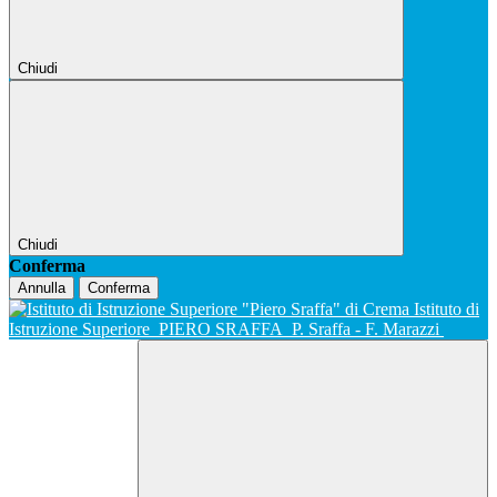
Chiudi
Chiudi
Conferma
Annulla
Conferma
Istituto di
Istruzione Superiore
PIERO SRAFFA
P. Sraffa - F. Marazzi