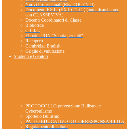
Nuovi Professionali (Ris. DOCENTI)
Documenti F.S.L. (EX P.C.T.O.) (autenticarsi come
con CLASSEVIVA)
Docenti Coordinatori di Classe
Biblioteca
C.L.I.L.
Ebook - PON "Scuola per tutti"
Recupero
Cambridge English
Griglie di valutazione
Studenti e Genitori
PROTOCOLLO prevenzione Bullismo e
Cyberbullismo
Sportello Bullismo
PATTO EDUCATIVO DI CORRESPONSABILITÀ
Regolamento di Istituto