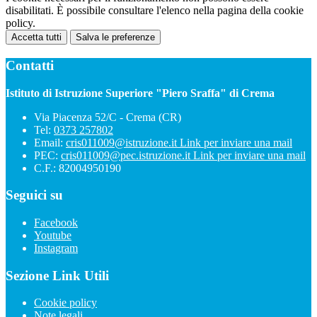
disabilitati. È possibile consultare l'elenco nella pagina della cookie
policy.
Accetta tutti
Salva le preferenze
Contatti
Istituto di Istruzione Superiore "Piero Sraffa" di Crema
Via Piacenza 52/C - Crema (CR)
Tel:
0373 257802
Email:
cris011009@istruzione.it
Link per inviare una mail
PEC:
cris011009@pec.istruzione.it
Link per inviare una mail
C.F.: 82004950190
Seguici su
Facebook
Youtube
Instagram
Sezione Link Utili
Cookie policy
Note legali