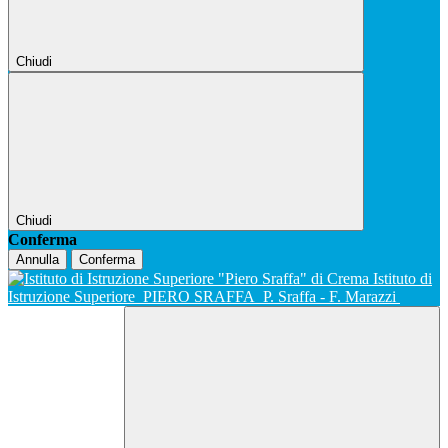
Chiudi
Chiudi
Conferma
Annulla
Conferma
Istituto di
Istruzione Superiore
PIERO SRAFFA
P. Sraffa - F. Marazzi