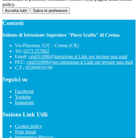
policy.
Accetta tutti
Salva le preferenze
Contatti
Istituto di Istruzione Superiore "Piero Sraffa" di Crema
Via Piacenza 52/C - Crema (CR)
Tel:
0373 257802
Email:
cris011009@istruzione.it
Link per inviare una mail
PEC:
cris011009@pec.istruzione.it
Link per inviare una mail
C.F.: 82004950190
Seguici su
Facebook
Youtube
Instagram
Sezione Link Utili
Cookie policy
Note legali
Informativa Privacy