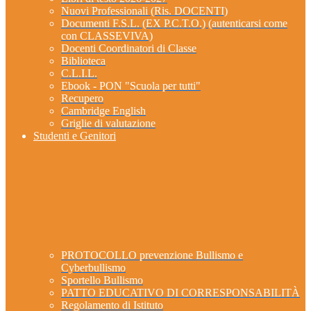
Nuovi Professionali (Ris. DOCENTI)
Documenti F.S.L. (EX P.C.T.O.) (autenticarsi come
con CLASSEVIVA)
Docenti Coordinatori di Classe
Biblioteca
C.L.I.L.
Ebook - PON "Scuola per tutti"
Recupero
Cambridge English
Griglie di valutazione
Studenti e Genitori
PROTOCOLLO prevenzione Bullismo e
Cyberbullismo
Sportello Bullismo
PATTO EDUCATIVO DI CORRESPONSABILITÀ
Regolamento di Istituto