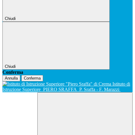
Chiudi
Chiudi
Conferma
Annulla
Conferma
Istituto di
Istruzione Superiore
PIERO SRAFFA
P. Sraffa - F. Marazzi