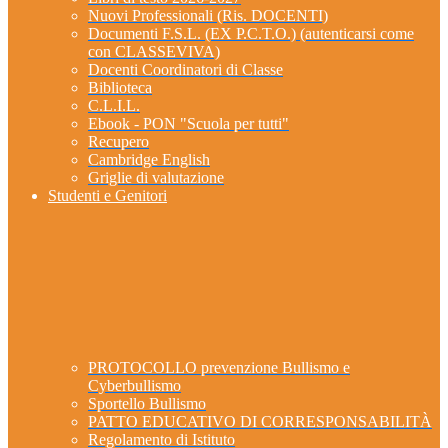
Nuovi Professionali (Ris. DOCENTI)
Documenti F.S.L. (EX P.C.T.O.) (autenticarsi come
con CLASSEVIVA)
Docenti Coordinatori di Classe
Biblioteca
C.L.I.L.
Ebook - PON "Scuola per tutti"
Recupero
Cambridge English
Griglie di valutazione
Studenti e Genitori
PROTOCOLLO prevenzione Bullismo e
Cyberbullismo
Sportello Bullismo
PATTO EDUCATIVO DI CORRESPONSABILITÀ
Regolamento di Istituto