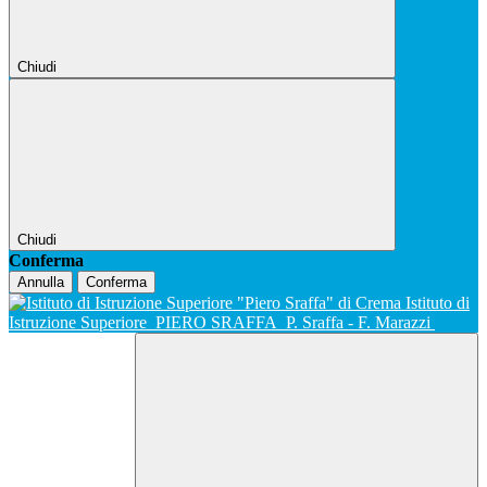
Chiudi
Chiudi
Conferma
Annulla
Conferma
Istituto di
Istruzione Superiore
PIERO SRAFFA
P. Sraffa - F. Marazzi