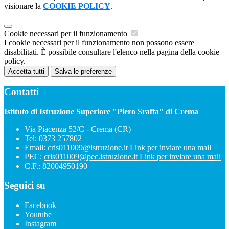
visionare la
COOKIE POLICY
.
Cookie necessari per il funzionamento
I cookie necessari per il funzionamento non possono essere
disabilitati. È possibile consultare l'elenco nella pagina della cookie
policy.
Accetta tutti
Salva le preferenze
Contatti
Istituto di Istruzione Superiore "Piero Sraffa" di Crema
Via Piacenza 52/C - Crema (CR)
Tel:
0373 257802
Email:
cris011009@istruzione.it
Link per inviare una mail
PEC:
cris011009@pec.istruzione.it
Link per inviare una mail
C.F.: 82004950190
Seguici su
Facebook
Youtube
Instagram