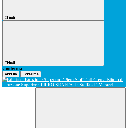
Chiudi
Chiudi
Conferma
Annulla
Conferma
Istituto di
Istruzione Superiore
PIERO SRAFFA
P. Sraffa - F. Marazzi