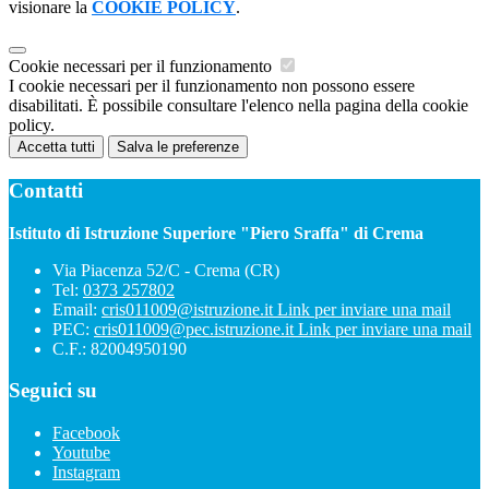
visionare la
COOKIE POLICY
.
Cookie necessari per il funzionamento
I cookie necessari per il funzionamento non possono essere
disabilitati. È possibile consultare l'elenco nella pagina della cookie
policy.
Accetta tutti
Salva le preferenze
Contatti
Istituto di Istruzione Superiore "Piero Sraffa" di Crema
Via Piacenza 52/C - Crema (CR)
Tel:
0373 257802
Email:
cris011009@istruzione.it
Link per inviare una mail
PEC:
cris011009@pec.istruzione.it
Link per inviare una mail
C.F.: 82004950190
Seguici su
Facebook
Youtube
Instagram