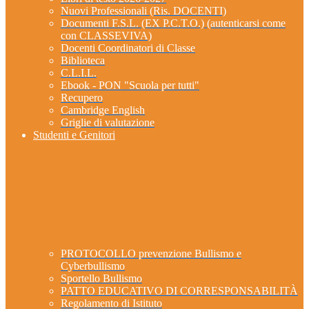
Nuovi Professionali (Ris. DOCENTI)
Documenti F.S.L. (EX P.C.T.O.) (autenticarsi come
con CLASSEVIVA)
Docenti Coordinatori di Classe
Biblioteca
C.L.I.L.
Ebook - PON "Scuola per tutti"
Recupero
Cambridge English
Griglie di valutazione
Studenti e Genitori
PROTOCOLLO prevenzione Bullismo e
Cyberbullismo
Sportello Bullismo
PATTO EDUCATIVO DI CORRESPONSABILITÀ
Regolamento di Istituto