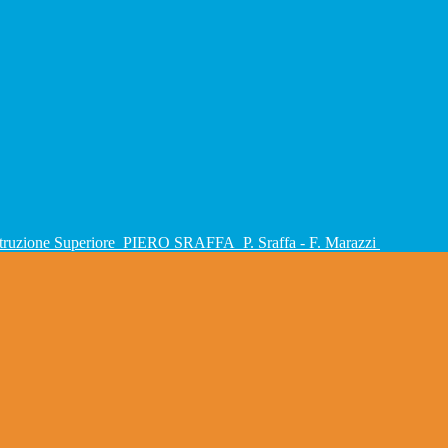
Istruzione Superiore
PIERO SRAFFA
P. Sraffa - F. Marazzi