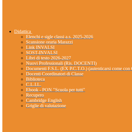
Didattica
Elenchi e sigle classi a.s. 2025-2026
Scansione oraria Marazzi
Link INVALSI
SOST-INVALSI
Libri di testo 2026-2027
Nuovi Professionali (Ris. DOCENTI)
Documenti F.S.L. (EX P.C.T.O.) (autenticarsi come 
Docenti Coordinatori di Classe
Biblioteca
C.L.I.L.
Ebook - PON "Scuola per tutti"
Recupero
Cambridge English
Griglie di valutazione