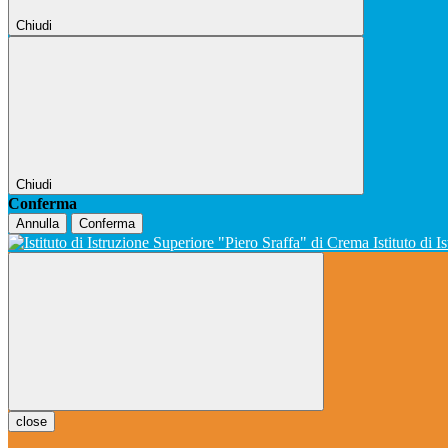
Chiudi
Chiudi
Conferma
Annulla
Conferma
Istituto di 
close