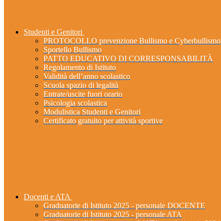
Studenti e Genitori
PROTOCOLLO prevenzione Bullismo e Cyberbullismo
Sportello Bullismo
PATTO EDUCATIVO DI CORRESPONSABILITÀ
Regolamento di Istituto
Validità dell’anno scolastico
Scuola spazio di legalità
Entrate/uscite fuori orario
Psicologia scolastica
Modulistica Studenti e Genitori
Certificato gratuito per attività sportive
Docenti e ATA
Graduatorie di Istituto 2025 - personale DOCENTE
Graduatorie di Istituto 2025 - personale ATA