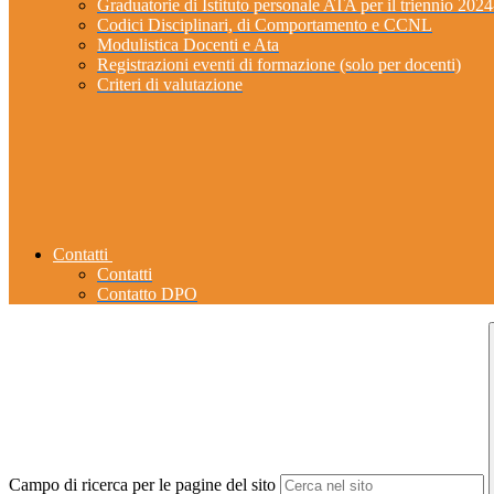
Graduatorie di Istituto personale ATA per il triennio 202
Codici Disciplinari, di Comportamento e CCNL
Modulistica Docenti e Ata
Registrazioni eventi di formazione (solo per docenti)
Criteri di valutazione
Contatti
Contatti
Contatto DPO
Campo di ricerca per le pagine del sito