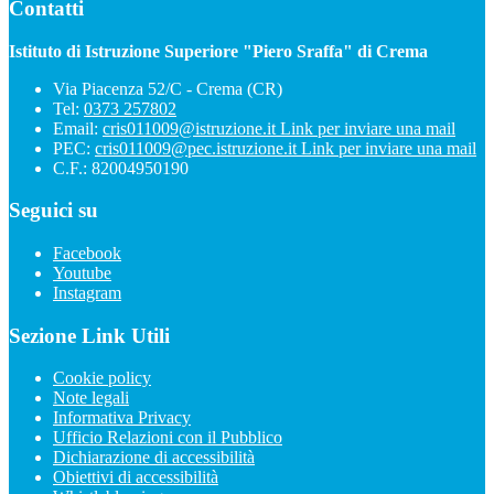
Contatti
Istituto di Istruzione Superiore "Piero Sraffa" di Crema
Via Piacenza 52/C - Crema (CR)
Tel:
0373 257802
Email:
cris011009@istruzione.it
Link per inviare una mail
PEC:
cris011009@pec.istruzione.it
Link per inviare una mail
C.F.: 82004950190
Seguici su
Facebook
Youtube
Instagram
Sezione Link Utili
Cookie policy
Note legali
Informativa Privacy
Ufficio Relazioni con il Pubblico
Dichiarazione di accessibilità
Obiettivi di accessibilità