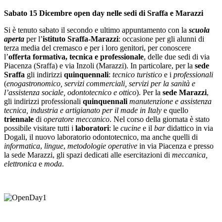
Sabato 15 Dicembre open day nelle sedi di Sraffa e Marazzi
Si è tenuto sabato il secondo e ultimo appuntamento con la
scuola
aperta
per l’
istituto Sraffa-Marazzi
: occasione per gli alunni di
terza media del cremasco e per i loro genitori, per conoscere
l’
offerta formativa, tecnica e professionale
, delle due sedi di via
Piacenza (Sraffa) e via Inzoli (Marazzi). In particolare, per la
sede
Sraffa
gli indirizzi
quinquennali
:
tecnico turistico
e i
professionali
(
enogastronomico, servizi commerciali, servizi per la sanità e
l’assistenza sociale, odontotecnico e ottico
). Per la
sede Marazzi
,
gli indirizzi professionali
quinquennali
manutenzione e assistenza
tecnica, industria e artigianato per il made in Italy
e quello
triennale
di
operatore meccanico
. Nel corso della giornata è stato
possibile visitare tutti i
laboratori
: le
cucine
e il
bar
didattico in via
Dogali, il nuovo laboratorio odontotecnico, ma anche quelli di
informatica
,
lingue
,
metodologie operative
in via Piacenza e presso
la sede Marazzi, gli spazi dedicati alle esercitazioni di
meccanica,
elettronica
e
moda
.