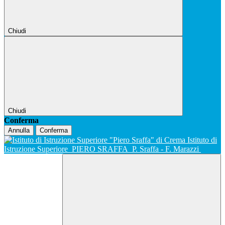
Chiudi
Chiudi
Conferma
Annulla
Conferma
Istituto di
Istruzione Superiore
PIERO SRAFFA
P. Sraffa - F. Marazzi