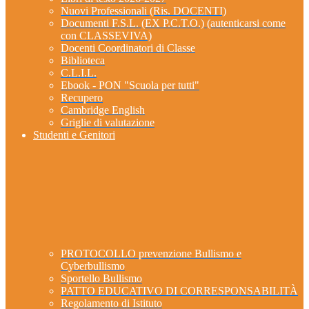
Nuovi Professionali (Ris. DOCENTI)
Documenti F.S.L. (EX P.C.T.O.) (autenticarsi come
con CLASSEVIVA)
Docenti Coordinatori di Classe
Biblioteca
C.L.I.L.
Ebook - PON "Scuola per tutti"
Recupero
Cambridge English
Griglie di valutazione
Studenti e Genitori
PROTOCOLLO prevenzione Bullismo e
Cyberbullismo
Sportello Bullismo
PATTO EDUCATIVO DI CORRESPONSABILITÀ
Regolamento di Istituto