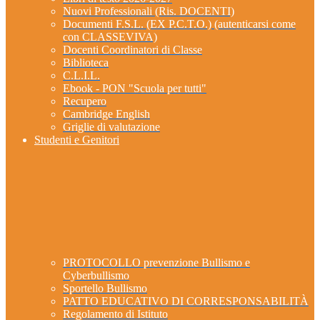
Nuovi Professionali (Ris. DOCENTI)
Documenti F.S.L. (EX P.C.T.O.) (autenticarsi come
con CLASSEVIVA)
Docenti Coordinatori di Classe
Biblioteca
C.L.I.L.
Ebook - PON "Scuola per tutti"
Recupero
Cambridge English
Griglie di valutazione
Studenti e Genitori
PROTOCOLLO prevenzione Bullismo e
Cyberbullismo
Sportello Bullismo
PATTO EDUCATIVO DI CORRESPONSABILITÀ
Regolamento di Istituto