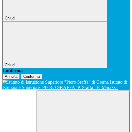
Chiudi
Chiudi
Conferma
Annulla
Conferma
Istituto di
Istruzione Superiore
PIERO SRAFFA
P. Sraffa - F. Marazzi