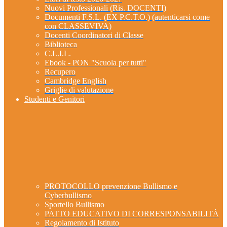
Nuovi Professionali (Ris. DOCENTI)
Documenti F.S.L. (EX P.C.T.O.) (autenticarsi come
con CLASSEVIVA)
Docenti Coordinatori di Classe
Biblioteca
C.L.I.L.
Ebook - PON "Scuola per tutti"
Recupero
Cambridge English
Griglie di valutazione
Studenti e Genitori
PROTOCOLLO prevenzione Bullismo e
Cyberbullismo
Sportello Bullismo
PATTO EDUCATIVO DI CORRESPONSABILITÀ
Regolamento di Istituto