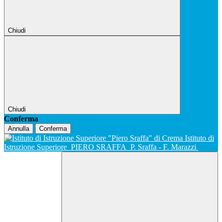
Chiudi
Chiudi
Conferma
Annulla
Conferma
Istituto di
Istruzione Superiore
PIERO SRAFFA
P. Sraffa - F. Marazzi