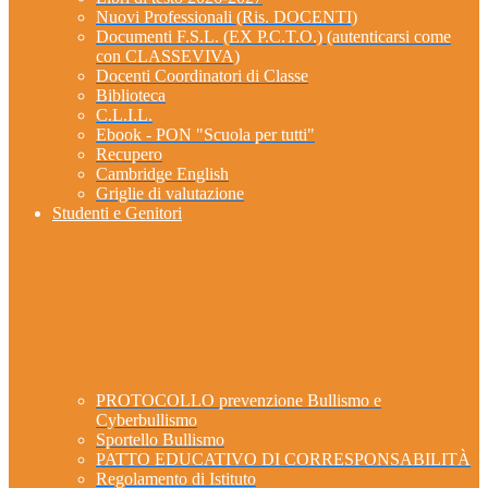
Nuovi Professionali (Ris. DOCENTI)
Documenti F.S.L. (EX P.C.T.O.) (autenticarsi come
con CLASSEVIVA)
Docenti Coordinatori di Classe
Biblioteca
C.L.I.L.
Ebook - PON "Scuola per tutti"
Recupero
Cambridge English
Griglie di valutazione
Studenti e Genitori
PROTOCOLLO prevenzione Bullismo e
Cyberbullismo
Sportello Bullismo
PATTO EDUCATIVO DI CORRESPONSABILITÀ
Regolamento di Istituto