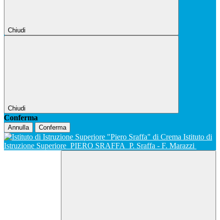
Chiudi
Chiudi
Conferma
Annulla
Conferma
Istituto di
Istruzione Superiore
PIERO SRAFFA
P. Sraffa - F. Marazzi