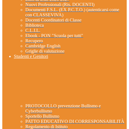
Nuovi Professionali (Ris. DOCENTI)
Documenti F.S.L. (EX P.C.T.O.) (autenticarsi come
con CLASSEVIVA)
Docenti Coordinatori di Classe
Biblioteca
C.L.I.L.
Ebook - PON "Scuola per tutti"
Recupero
Cambridge English
Griglie di valutazione
Studenti e Genitori
PROTOCOLLO prevenzione Bullismo e
Cyberbullismo
Sportello Bullismo
PATTO EDUCATIVO DI CORRESPONSABILITÀ
Regolamento di Istituto