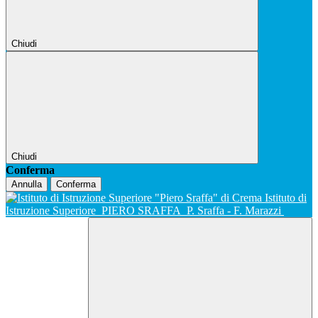
Chiudi
Chiudi
Conferma
Annulla
Conferma
Istituto di
Istruzione Superiore
PIERO SRAFFA
P. Sraffa - F. Marazzi