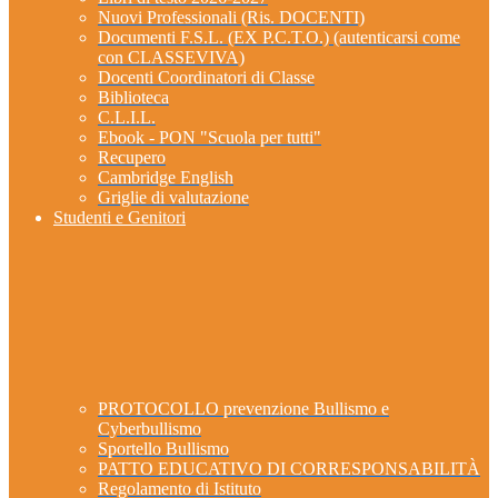
Nuovi Professionali (Ris. DOCENTI)
Documenti F.S.L. (EX P.C.T.O.) (autenticarsi come
con CLASSEVIVA)
Docenti Coordinatori di Classe
Biblioteca
C.L.I.L.
Ebook - PON "Scuola per tutti"
Recupero
Cambridge English
Griglie di valutazione
Studenti e Genitori
PROTOCOLLO prevenzione Bullismo e
Cyberbullismo
Sportello Bullismo
PATTO EDUCATIVO DI CORRESPONSABILITÀ
Regolamento di Istituto