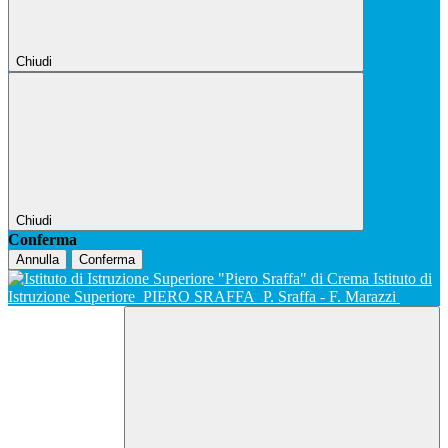
Chiudi
Chiudi
Conferma
Annulla
Conferma
Istituto di
Istruzione Superiore
PIERO SRAFFA
P. Sraffa - F. Marazzi