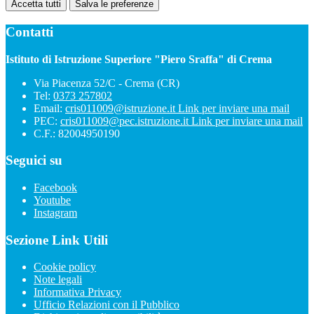
Accetta tutti
Salva le preferenze
Contatti
Istituto di Istruzione Superiore "Piero Sraffa" di Crema
Via Piacenza 52/C - Crema (CR)
Tel:
0373 257802
Email:
cris011009@istruzione.it
Link per inviare una mail
PEC:
cris011009@pec.istruzione.it
Link per inviare una mail
C.F.: 82004950190
Seguici su
Facebook
Youtube
Instagram
Sezione Link Utili
Cookie policy
Note legali
Informativa Privacy
Ufficio Relazioni con il Pubblico