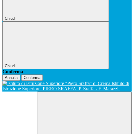
Chiudi
Chiudi
Conferma
Annulla
Conferma
Istituto di
Istruzione Superiore
PIERO SRAFFA
P. Sraffa - F. Marazzi