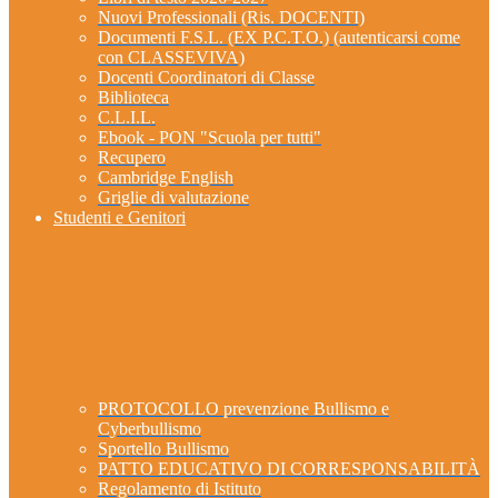
Nuovi Professionali (Ris. DOCENTI)
Documenti F.S.L. (EX P.C.T.O.) (autenticarsi come
con CLASSEVIVA)
Docenti Coordinatori di Classe
Biblioteca
C.L.I.L.
Ebook - PON "Scuola per tutti"
Recupero
Cambridge English
Griglie di valutazione
Studenti e Genitori
PROTOCOLLO prevenzione Bullismo e
Cyberbullismo
Sportello Bullismo
PATTO EDUCATIVO DI CORRESPONSABILITÀ
Regolamento di Istituto