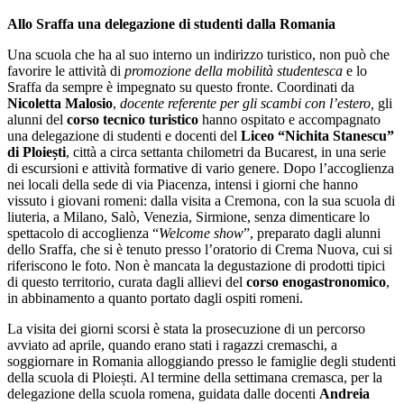
Allo Sraffa una delegazione di studenti dalla Romania
Una scuola che ha al suo interno un indirizzo turistico, non può che
favorire le attività di
promozione della mobilità studentesca
e lo
Sraffa da sempre è impegnato su questo fronte. Coordinati da
Nicoletta Malosio
,
docente referente per gli scambi con l’estero,
gli
alunni del
corso tecnico turistico
hanno ospitato e accompagnato
una delegazione di studenti e docenti del
Liceo “Nichita Stanescu”
di Ploiești
, città a circa settanta chilometri da Bucarest, in una serie
di escursioni e attività formative di vario genere. Dopo l’accoglienza
nei locali della sede di via Piacenza, intensi i giorni che hanno
vissuto i giovani romeni: dalla visita a Cremona, con la sua scuola di
liuteria, a Milano, Salò, Venezia, Sirmione, senza dimenticare lo
spettacolo di accoglienza “
Welcome show
”, preparato dagli alunni
dello Sraffa, che si è tenuto presso l’oratorio di Crema Nuova, cui si
riferiscono le foto. Non è mancata la degustazione di prodotti tipici
di questo territorio, curata dagli allievi del
corso enogastronomico
,
in abbinamento a quanto portato dagli ospiti romeni.
La visita dei giorni scorsi è stata la prosecuzione di un percorso
avviato ad aprile, quando erano stati i ragazzi cremaschi, a
soggiornare in Romania alloggiando presso le famiglie degli studenti
della scuola di Ploiești. Al termine della settimana cremasca, per la
delegazione della scuola romena, guidata dalle docenti
Andreia