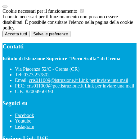
Cookie necessari per il funzionamento
I cookie necessari per il funzionamento non possono essere
disabilitati. È possibile consultare l'elenco nella pagina della cookie
policy.
Accetta tutti
Salva le preferenze
Contatti
Istituto di Istruzione Superiore "Piero Sraffa" di Crema
Via Piacenza 52/C - Crema (CR)
Tel:
0373 257802
Email:
cris011009@istruzione.it
Link per inviare una mail
PEC:
cris011009@pec.istruzione.it
Link per inviare una mail
C.F.: 82004950190
Seguici su
Facebook
Youtube
Instagram
Sezione Link Utili