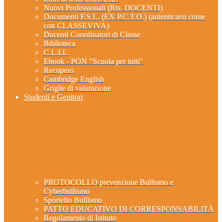
Nuovi Professionali (Ris. DOCENTI)
Documenti F.S.L. (EX P.C.T.O.) (autenticarsi come
con CLASSEVIVA)
Docenti Coordinatori di Classe
Biblioteca
C.L.I.L.
Ebook - PON "Scuola per tutti"
Recupero
Cambridge English
Griglie di valutazione
Studenti e Genitori
PROTOCOLLO prevenzione Bullismo e
Cyberbullismo
Sportello Bullismo
PATTO EDUCATIVO DI CORRESPONSABILITÀ
Regolamento di Istituto