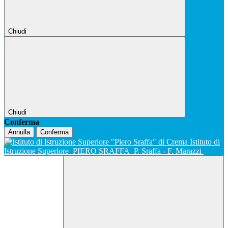
Chiudi
Chiudi
Conferma
Annulla
Conferma
Istituto di
Istruzione Superiore
PIERO SRAFFA
P. Sraffa - F. Marazzi