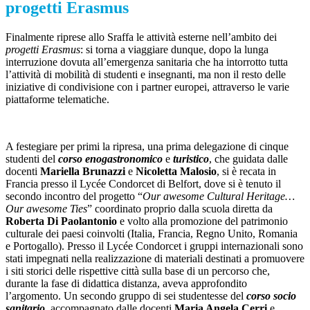
progetti Erasmus
Finalmente riprese allo Sraffa le attività esterne nell’ambito dei
progetti Erasmus
: si torna a viaggiare dunque, dopo la lunga
interruzione dovuta all’emergenza sanitaria che ha intorrotto tutta
l’attività di mobilità di studenti e insegnanti, ma non il resto delle
iniziative di condivisione con i partner europei, attraverso le varie
piattaforme telematiche.
A festegiare per primi la ripresa, una prima delegazione di cinque
studenti del
corso enogastronomico
e
turistico
, che guidata dalle
docenti
Mariella Brunazzi
e
Nicoletta Malosio
, si è recata in
Francia presso il Lycée Condorcet di Belfort, dove si è tenuto il
secondo incontro del progetto “
Our awesome Cultural Heritage…
Our awesome Ties
” coordinato proprio dalla scuola diretta da
Roberta Di Paolantonio
e volto alla promozione del patrimonio
culturale dei paesi coinvolti (Italia, Francia, Regno Unito, Romania
e Portogallo). Presso il Lycée Condorcet i gruppi internazionali sono
stati impegnati nella realizzazione di materiali destinati a promuovere
i siti storici delle rispettive città sulla base di un percorso che,
durante la fase di didattica distanza, aveva approfondito
l’argomento. Un secondo gruppo di sei studentesse del
corso socio
sanitario
, accompagnato dalle docenti
Maria Angela Cerri
e