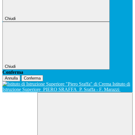
Chiudi
Chiudi
Conferma
Annulla
Conferma
Istituto di
Istruzione Superiore
PIERO SRAFFA
P. Sraffa - F. Marazzi