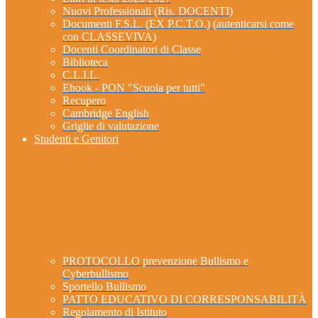
Nuovi Professionali (Ris. DOCENTI)
Documenti F.S.L. (EX P.C.T.O.) (autenticarsi come
con CLASSEVIVA)
Docenti Coordinatori di Classe
Biblioteca
C.L.I.L.
Ebook - PON "Scuola per tutti"
Recupero
Cambridge English
Griglie di valutazione
Studenti e Genitori
PROTOCOLLO prevenzione Bullismo e
Cyberbullismo
Sportello Bullismo
PATTO EDUCATIVO DI CORRESPONSABILITÀ
Regolamento di Istituto