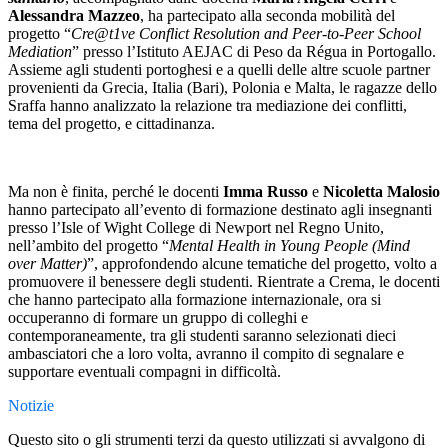
Alessandra Mazzeo
, ha partecipato alla seconda mobilità del
progetto “
Cre@t1ve Conflict Resolution and Peer-to-Peer School
Mediation
” presso l’Istituto AEJAC di Peso da Régua in Portogallo.
Assieme agli studenti portoghesi e a quelli delle altre scuole partner
provenienti da Grecia, Italia (Bari), Polonia e Malta, le ragazze dello
Sraffa hanno analizzato la relazione tra mediazione dei conflitti,
tema del progetto, e cittadinanza.
Ma non è finita, perché le docenti
Imma Russo
e
Nicoletta Malosio
hanno partecipato all’evento di formazione destinato agli insegnanti
presso l’Isle of Wight College di Newport nel Regno Unito,
nell’ambito del progetto “
Mental Health in Young People (Mind
over Matter)
”, approfondendo alcune tematiche del progetto, volto a
promuovere il benessere degli studenti. Rientrate a Crema, le docenti
che hanno partecipato alla formazione internazionale, ora si
occuperanno di formare un gruppo di colleghi e
contemporaneamente, tra gli studenti saranno selezionati dieci
ambasciatori che a loro volta, avranno il compito di segnalare e
supportare eventuali compagni in difficoltà.
Notizie
Questo sito o gli strumenti terzi da questo utilizzati si avvalgono di