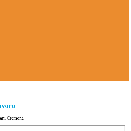
avoro
vani Cremona