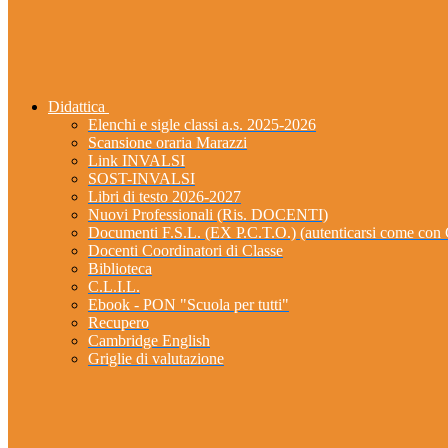
Didattica
Elenchi e sigle classi a.s. 2025-2026
Scansione oraria Marazzi
Link INVALSI
SOST-INVALSI
Libri di testo 2026-2027
Nuovi Professionali (Ris. DOCENTI)
Documenti F.S.L. (EX P.C.T.O.) (autenticarsi come 
Docenti Coordinatori di Classe
Biblioteca
C.L.I.L.
Ebook - PON "Scuola per tutti"
Recupero
Cambridge English
Griglie di valutazione