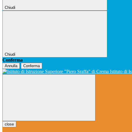
Chiudi
Chiudi
Conferma
Annulla
Conferma
Istituto di 
close