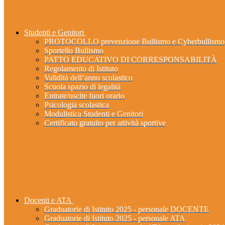
Studenti e Genitori
PROTOCOLLO prevenzione Bullismo e Cyberbullismo
Sportello Bullismo
PATTO EDUCATIVO DI CORRESPONSABILITÀ
Regolamento di Istituto
Validità dell’anno scolastico
Scuola spazio di legalità
Entrate/uscite fuori orario
Psicologia scolastica
Modulistica Studenti e Genitori
Certificato gratuito per attività sportive
Docenti e ATA
Graduatorie di Istituto 2025 - personale DOCENTE
Graduatorie di Istituto 2025 - personale ATA