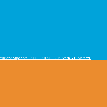
Istruzione Superiore
PIERO SRAFFA
P. Sraffa - F. Marazzi