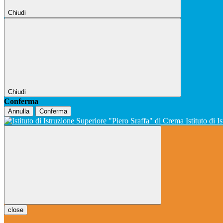
Chiudi
Chiudi
Conferma
Annulla
Conferma
Istituto di 
close