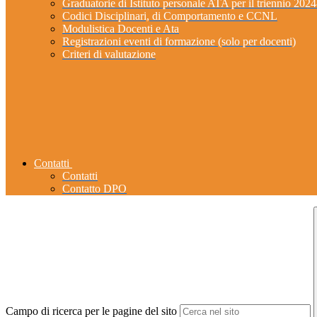
Graduatorie di Istituto personale ATA per il triennio 202
Codici Disciplinari, di Comportamento e CCNL
Modulistica Docenti e Ata
Registrazioni eventi di formazione (solo per docenti)
Criteri di valutazione
Contatti
Contatti
Contatto DPO
Campo di ricerca per le pagine del sito