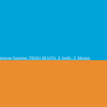
Istruzione Superiore
PIERO SRAFFA
P. Sraffa - F. Marazzi