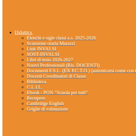
Didattica
Elenchi e sigle classi a.s. 2025-2026
Scansione oraria Marazzi
Link INVALSI
SOST-INVALSI
Libri di testo 2026-2027
Nuovi Professionali (Ris. DOCENTI)
Documenti F.S.L. (EX P.C.T.O.) (autenticarsi come 
Docenti Coordinatori di Classe
Biblioteca
C.L.I.L.
Ebook - PON "Scuola per tutti"
Recupero
Cambridge English
Griglie di valutazione