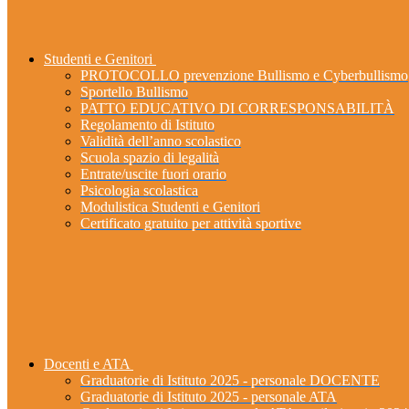
Studenti e Genitori
PROTOCOLLO prevenzione Bullismo e Cyberbullismo
Sportello Bullismo
PATTO EDUCATIVO DI CORRESPONSABILITÀ
Regolamento di Istituto
Validità dell’anno scolastico
Scuola spazio di legalità
Entrate/uscite fuori orario
Psicologia scolastica
Modulistica Studenti e Genitori
Certificato gratuito per attività sportive
Docenti e ATA
Graduatorie di Istituto 2025 - personale DOCENTE
Graduatorie di Istituto 2025 - personale ATA